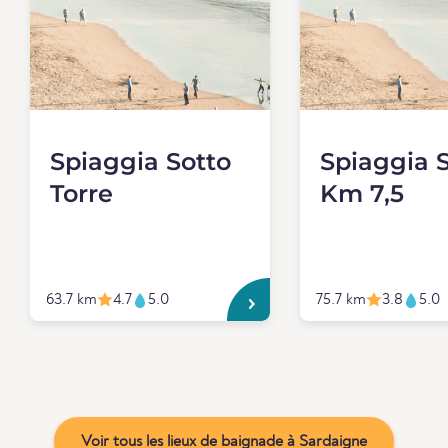
Spiaggia Sotto
Spiaggia S
Torre
Km 7,5
63.7 km
4.7
5.0
75.7 km
3.8
5.0
Voir tous les lieux de baignade à Sardaigne