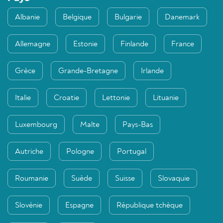
Albanie
Belgique
Bulgarie
Danemark
Allemagne
Estonie
Finlande
France
Grèce
Grande-Bretagne
Irlande
Italie
Croatie
Lettonie
Lituanie
Luxembourg
Malte
Pays-Bas
Autriche
Pologne
Portugal
Roumanie
Suède
Suisse
Slovaquie
Slovénie
Espagne
République tchèque