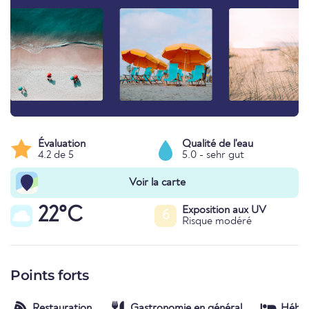
Évaluation
Qualité de l'eau
4.2 de 5
5.0 - sehr gut
Voir la carte
22°C
Exposition aux UV
6
Risque modéré
Points forts
Restauration
Gastronomie en général
Hébe