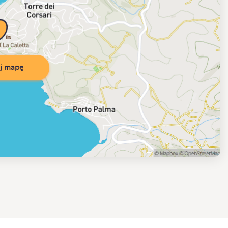
j mapę