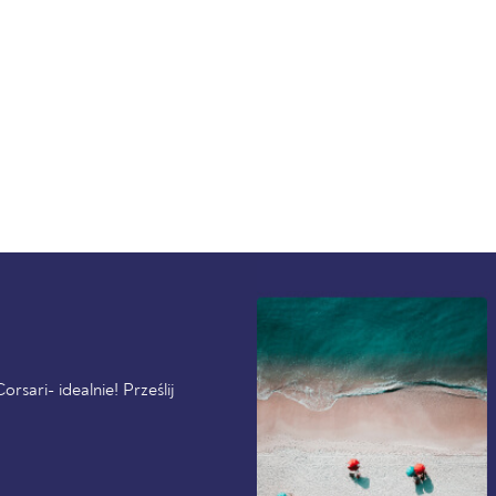
rsari- idealnie! Prześlij