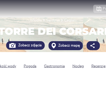
P
Włochy
Sardynia
Cagliari
TORRE DEI CORSAR
Zobacz zdjęcia
Zobacz mapę
kość wody
Pogoda
Gastronomia
Nocleg
Recenzje