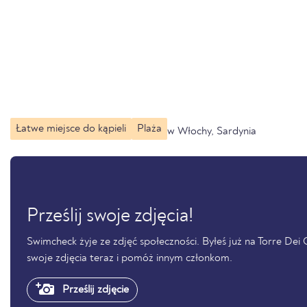
Łatwe miejsce do kąpieli
Plaża
w Włochy, Sardynia
Prześlij swoje zdjęcia!
Swimcheck żyje ze zdjęć społeczności. Byłeś już na Torre Dei Co
swoje zdjęcia teraz i pomóż innym członkom.
Prześlij zdjęcie