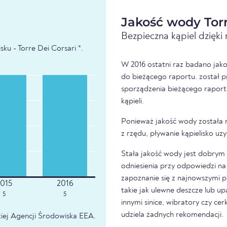
Jakość wody Torr
Bezpieczna kąpiel dzięk
ku - Torre Dei Corsari *.
W 2016 ostatni raz badano jako
do bieżącego raportu. został p
sporządzenia bieżącego raport
kąpieli.
Ponieważ jakość wody została 
z rzędu, pływanie kąpielisko u
Stała jakość wody jest dobrym z
odniesienia przy odpowiedzi na 
zapoznanie się z najnowszymi p
takie jak ulewne deszcze lub u
5
5
innymi sinice, wibratory czy ce
udziela żadnych rekomendacji.
iej Agencji Środowiska EEA.