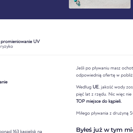
a promieniowanie UV
ryzyko
Jeśli po pływaniu masz ochot
odpowiednią ofertę w pobliżu
anie
Według
UE
, jakość wody zos
pięć lat z rzędu. Nic więc ni
TOP miejsce do kąpieli.
Miłego pływania z drużyną 
Byłeś już w tym mi
ponad 163 kąpielisk na