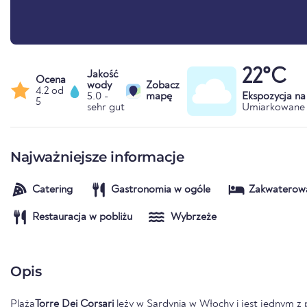
22°C
Jakość
Ocena
wody
Zobacz
4.2 od
5.0 -
mapę
Ekspozycja n
5
sehr gut
Umiarkowane 
Najważniejsze informacje
Catering
Gastronomia w ogóle
Zakwaterow
Restauracja w pobliżu
Wybrzeże
Opis
Plaża
Torre Dei Corsari
leży w
Sardynia
w
Włochy
i jest jednym z 