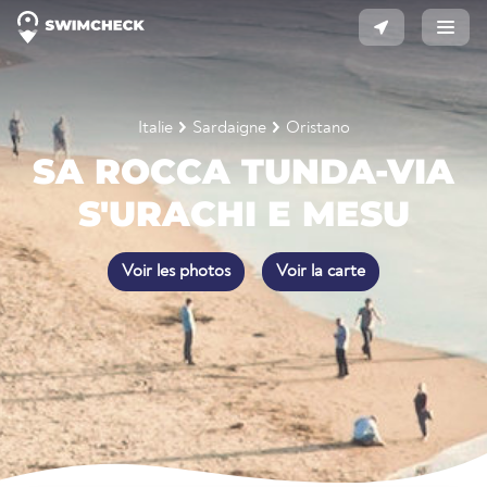
Italie
Sardaigne
Oristano
SA ROCCA TUNDA-VIA
S'URACHI E MESU
Voir les photos
Voir la carte