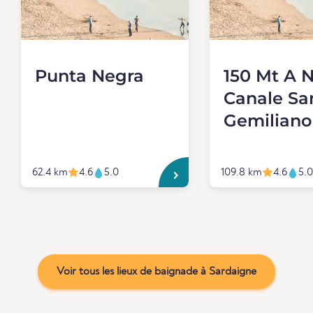
Punta Negra
150 Mt A 
Canale Sa
Gemiliano
62.4 km
4.6
5.0
109.8 km
4.6
5.0
Voir tous les lieux de baignade à Sardaigne