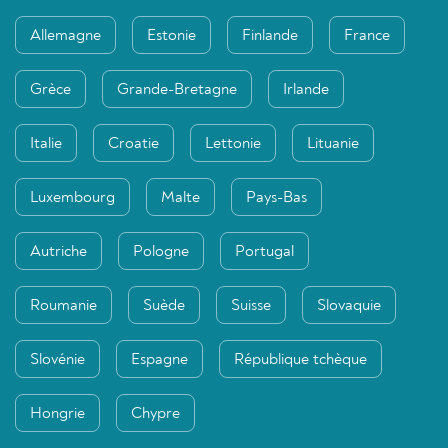
Allemagne
Estonie
Finlande
France
Grèce
Grande-Bretagne
Irlande
Italie
Croatie
Lettonie
Lituanie
Luxembourg
Malte
Pays-Bas
Autriche
Pologne
Portugal
Roumanie
Suède
Suisse
Slovaquie
Slovénie
Espagne
République tchèque
Hongrie
Chypre