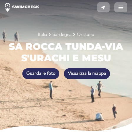
Italia
Sardegna
Oristano
SA ROCCA TUNDA-VIA
S'URACHI E MESU
Guarda le foto
Visualizza la mappa