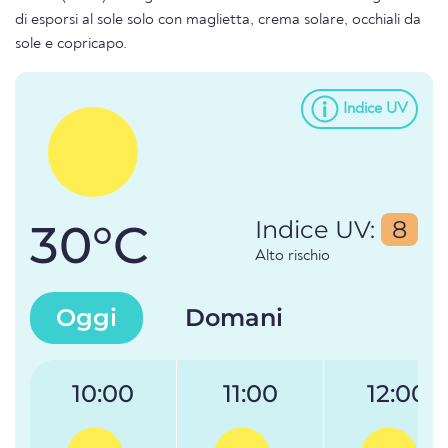
di esporsi al sole solo con maglietta, crema solare, occhiali da
sole e copricapo.
Indice UV
30°C
Indice UV:
8
Alto rischio
Oggi
Domani
10:00
11:00
12:00