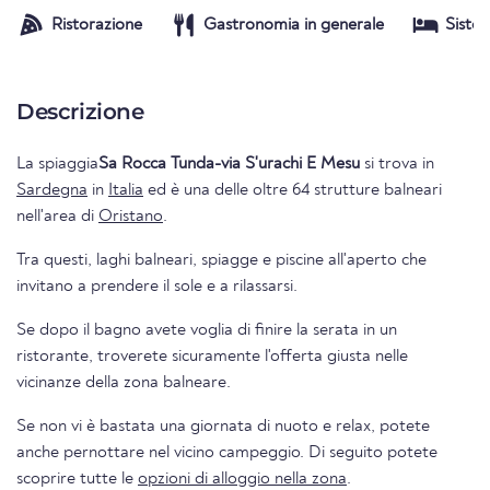
Ristorazione
Gastronomia in generale
Siste
Descrizione
La spiaggia
Sa Rocca Tunda-via S'urachi E Mesu
si trova in
Sardegna
in
Italia
ed è una delle oltre 64 strutture balneari
nell'area di
Oristano
.
Tra questi, laghi balneari, spiagge e piscine all'aperto che
invitano a prendere il sole e a rilassarsi.
Se dopo il bagno avete voglia di finire la serata in un
ristorante, troverete sicuramente l'offerta giusta nelle
vicinanze della zona balneare.
Se non vi è bastata una giornata di nuoto e relax, potete
anche pernottare nel vicino campeggio. Di seguito potete
scoprire tutte le
opzioni di alloggio nella zona
.