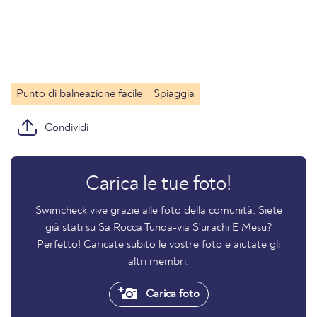
Punto di balneazione facile
Spiaggia
Condividi
Carica le tue foto!
Swimcheck vive grazie alle foto della comunità. Siete
già stati su Sa Rocca Tunda-via S'urachi E Mesu?
Perfetto! Caricate subito le vostre foto e aiutate gli
altri membri.
Carica foto