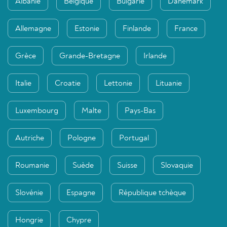
Albanie
Belgique
Bulgarie
Danemark
Allemagne
Estonie
Finlande
France
Grèce
Grande-Bretagne
Irlande
Italie
Croatie
Lettonie
Lituanie
Luxembourg
Malte
Pays-Bas
Autriche
Pologne
Portugal
Roumanie
Suède
Suisse
Slovaquie
Slovénie
Espagne
République tchèque
Hongrie
Chypre