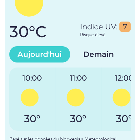
30°C
Indice UV:
7
Risque élevé
Aujourd'hui
Demain
10:00
11:00
12:00
30°
30°
30°
Basé sur les données du Norwegian Meteorological