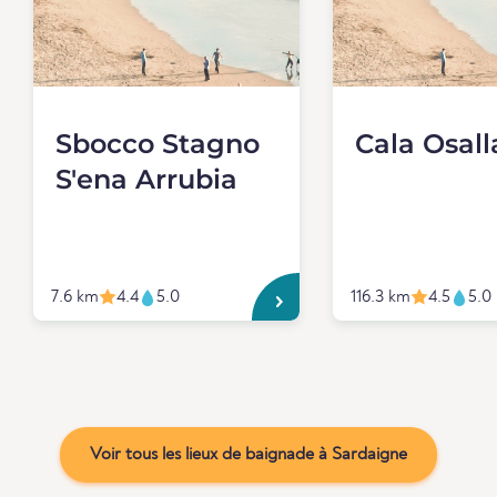
Sbocco Stagno
Cala Osall
S'ena Arrubia
7.6 km
4.4
5.0
116.3 km
4.5
5.0
Voir tous les lieux de baignade à Sardaigne