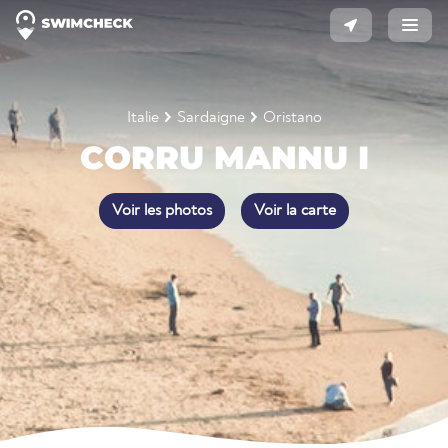
Italie
Sardaigne
Oristano
CORRU MANNU I
Voir les photos
Voir la carte