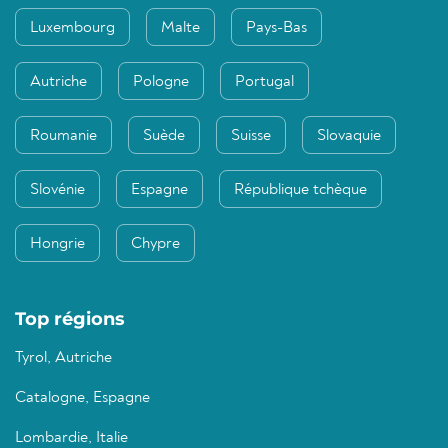
Luxembourg
Malte
Pays-Bas
Autriche
Pologne
Portugal
Roumanie
Suède
Suisse
Slovaquie
Slovénie
Espagne
République tchèque
Hongrie
Chypre
Top régions
Tyrol, Autriche
Catalogne, Espagne
Lombardie, Italie