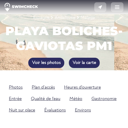
Espagne
Andalousie
Málaga
PLAYA BOLICHES-
GAVIOTAS PM1
Voir les photos
Voir la carte
Photos
Plan d'accès
Heures d'ouverture
Entrée
Qualité de l'eau
Météo
Gastronomie
Nuit sur place
Évaluations
Environs