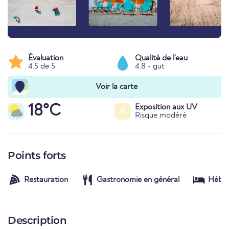
Évaluation
Qualité de l'eau
4.5 de 5
4.8 - gut
Voir la carte
18°C
Exposition aux UV
6
Risque modéré
Points forts
Restauration
Gastronomie en général
Hébe
Description