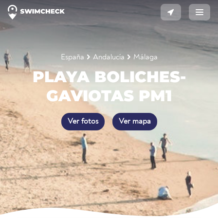
España
Andalucía
Málaga
PLAYA BOLICHES-
GAVIOTAS PM1
Ver fotos
Ver mapa