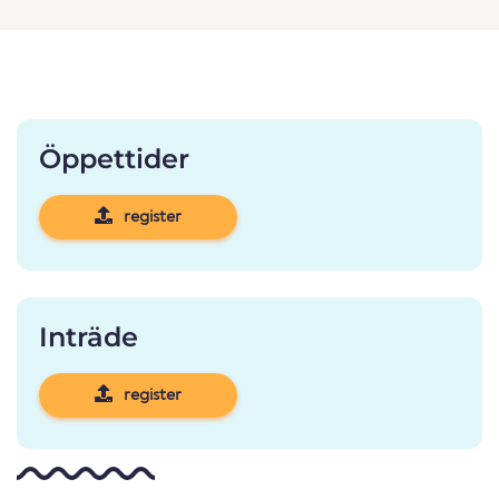
Öppettider
register
Inträde
register