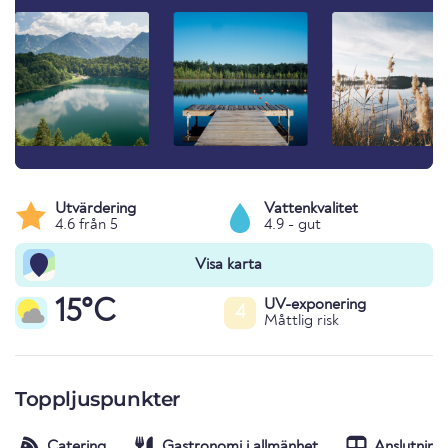
Utvärdering
Vattenkvalitet
4.6 från 5
4.9 - gut
Visa karta
15°C
UV-exponering
4
Måttlig risk
Toppljuspunkter
Catering
Gastronomi i allmänhet
Anslutning t