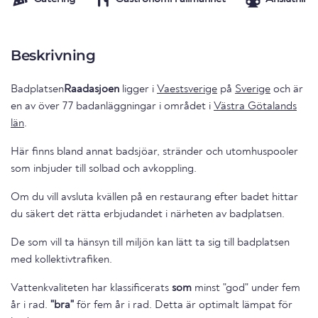
Beskrivning
Badplatsen
Raadasjoen
ligger i
Vaestsverige
på
Sverige
och är
en av över 77 badanläggningar i området i
Västra Götalands
län
.
Här finns bland annat badsjöar, stränder och utomhuspooler
som inbjuder till solbad och avkoppling.
Om du vill avsluta kvällen på en restaurang efter badet hittar
du säkert det rätta erbjudandet i närheten av badplatsen.
De som vill ta hänsyn till miljön kan lätt ta sig till badplatsen
med kollektivtrafiken.
Vattenkvaliteten har klassificerats
som
minst "god" under fem
år i rad.
"bra"
för fem år i rad. Detta är optimalt lämpat för