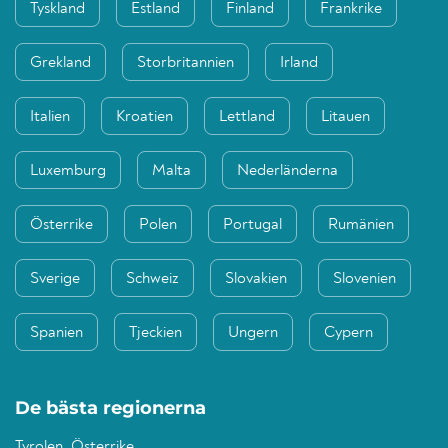
Tyskland
Estland
Finland
Frankrike
Grekland
Storbritannien
Irland
Italien
Kroatien
Lettland
Litauen
Luxemburg
Malta
Nederländerna
Österrike
Polen
Portugal
Rumänien
Sverige
Schweiz
Slovakien
Slovenien
Spanien
Tjeckien
Ungern
Cypern
De bästa regionerna
Tyrolen, Österrike