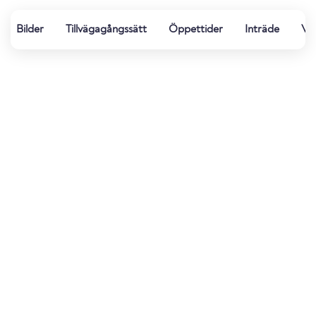
Bilder
Tillvägagångssätt
Öppettider
Inträde
Vat