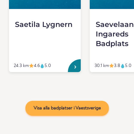
Saetila Lygnern
Saevelaan
Ingareds
Badplats
24.3 km
4.6
5.0
30.1 km
3.8
5.0
Visa alla badplatser i Vaestsverige