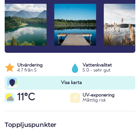
Utvärdering
Vattenkvalitet
4.7 från 5
5.0 - sehr gut
Visa karta
11°C
UV-exponering
4
Måttlig risk
Toppljuspunkter