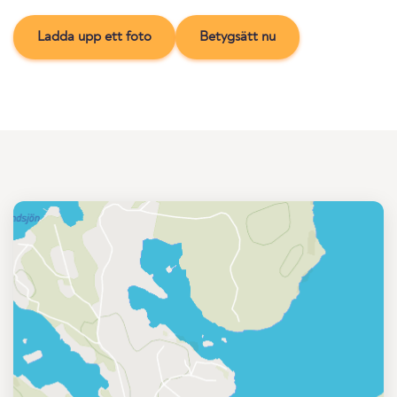
Ladda upp ett foto
Betygsätt nu