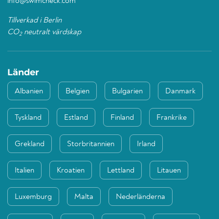
info@swimcheck.com
Tillverkad i Berlin
CO
neutralt värdskap
2
Länder
Albanien
Belgien
Bulgarien
Danmark
Tyskland
Estland
Finland
Frankrike
Grekland
Storbritannien
Irland
Italien
Kroatien
Lettland
Litauen
Luxemburg
Malta
Nederländerna