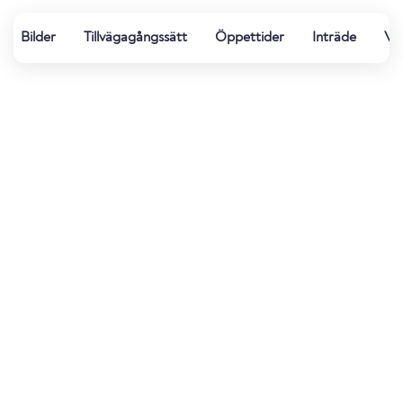
Bilder
Tillvägagångssätt
Öppettider
Inträde
Vat