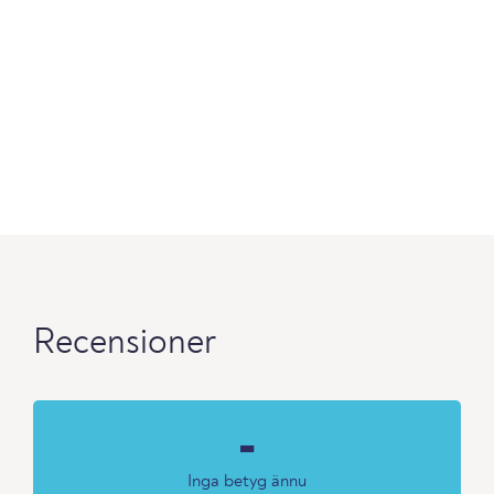
Recensioner
-
Inga betyg ännu