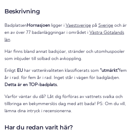
Beskrivning
Badplatsen
Hornasjoen
ligger i
Vaestsverige
på
Sverige
och är
en av över 77 badanläggningar i området i
Västra Götalands
län
.
Här finns bland annat badsjöar, stränder och utomhuspooler
som inbjuder till solbad och avkoppling.
Enligt
EU
har vattenkvaliteten klassificerats som
"utmärkt"
fem
år i rad. för fem år i rad. Inget står i vägen för badglädjen.
Detta är en TOP-badplats.
Varför väntar du då? Låt dig förföras av vattnets svalka och
tillbringa en bekymmerslös dag med att bada! PS: Om du vill,
lämna dina intryck i recensionerna.
Har du redan varit här?