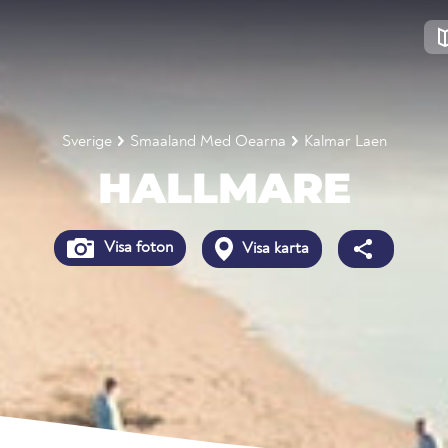
Sverige
Smaaland Med Oearna
Kalmar Laen
HALLMARE
Visa foton
Visa karta