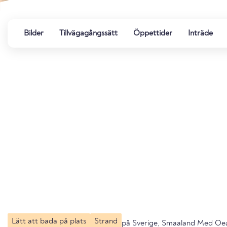
Bilder
Tillvägagångssätt
Öppettider
Inträde
Lätt att bada på plats
Strand
på Sverige, Smaaland Med Oe