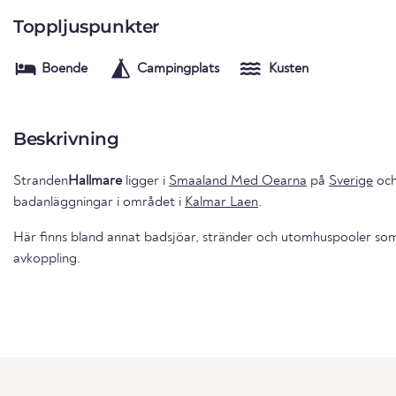
Toppljuspunkter
Boende
Campingplats
Kusten
Beskrivning
Stranden
Hallmare
ligger i
Smaaland Med Oearna
på
Sverige
och
badanläggningar i området i
Kalmar Laen
.
Här finns bland annat badsjöar, stränder och utomhuspooler som 
avkoppling.