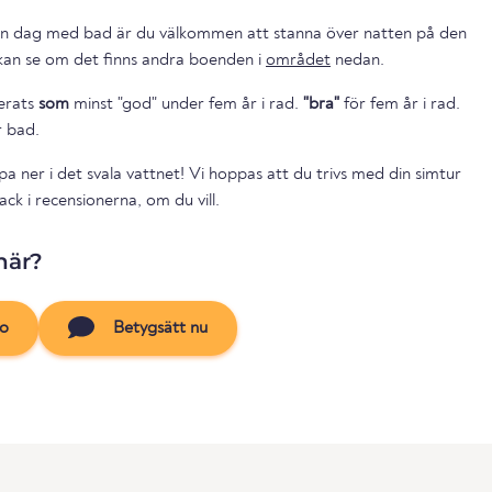
en dag med bad är du välkommen att stanna över natten på den
gande campingen. Du kan se om det finns andra boenden i
området
nedan.
cerats
som
minst "god" under fem år i rad.
"bra"
för fem år i rad.
r bad.
a ner i det svala vattnet! Vi hoppas att du trivs med din simtur
ck i recensionerna, om du vill.
här?
to
Betygsätt nu