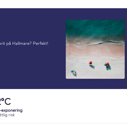
arit på Hallmare? Perfekt!
2°C
-exponering
tlig risk