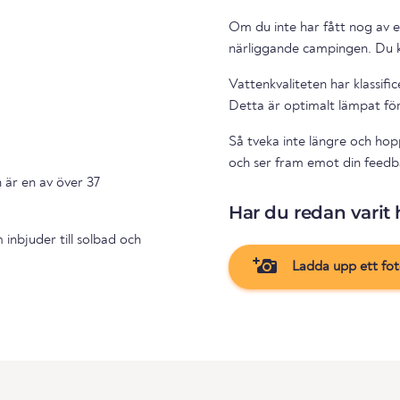
Om du inte har fått nog av 
närlig
Vattenkvaliteten har klassifi
Detta är optimalt lämpat fö
Så tveka inte längre och hopp
och ser fram emot din feedba
 är en av över 37
Har du redan varit 
inbjuder till solbad och
Ladda upp ett fo