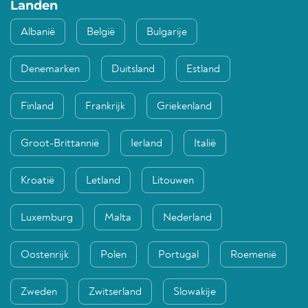
Landen
Albanië
België
Bulgarije
Denemarken
Duitsland
Estland
Finland
Frankrijk
Griekenland
Groot-Brittannië
Ierland
Italië
Kroatië
Letland
Litouwen
Luxemburg
Malta
Nederland
Oostenrijk
Polen
Portugal
Roemenië
Zweden
Zwitserland
Slowakije