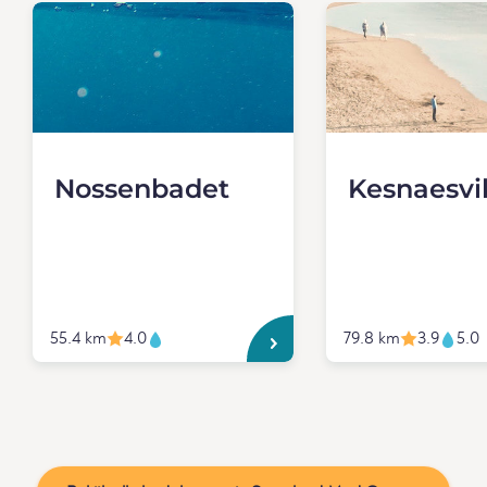
Nossenbadet
Kesnaesvi
55.4 km
4.0
79.8 km
3.9
5.0