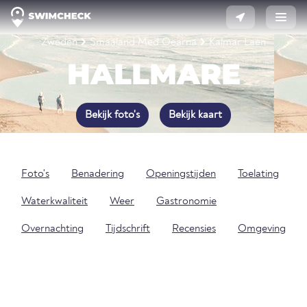
Zweden
Smaaland Med Oearna
Kalmar Laen
HALLMARE
Bekijk foto's
Bekijk kaart
Foto's
Benadering
Openingstijden
Toelating
Waterkwaliteit
Weer
Gastronomie
Overnachting
Tijdschrift
Recensies
Omgeving