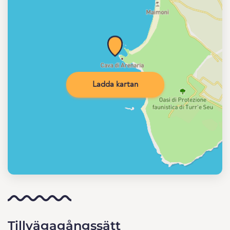
Ladda kartan
Tillvägagångssätt