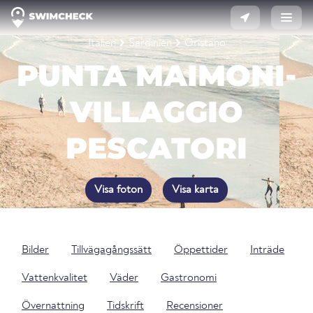
Italien
Sardinien
Oristano
PUNTA MAIMONI-
VILLAGGIO
PESCATORI
Visa foton
Visa karta
Bilder
Tillvägagångssätt
Öppettider
Inträde
Vattenkvalitet
Väder
Gastronomi
Övernattning
Tidskrift
Recensioner