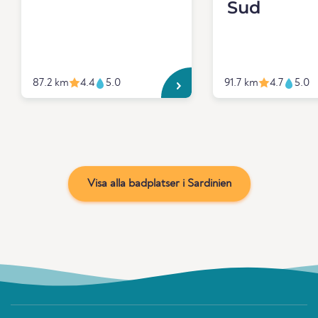
Sud
87.2 km
4.4
5.0
91.7 km
4.7
5.0
Visa alla badplatser i Sardinien