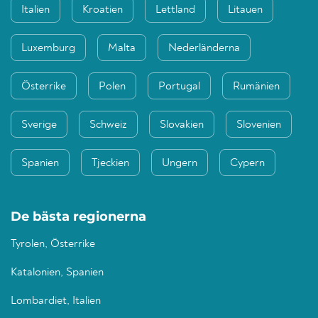
Italien
Kroatien
Lettland
Litauen
Luxemburg
Malta
Nederländerna
Österrike
Polen
Portugal
Rumänien
Sverige
Schweiz
Slovakien
Slovenien
Spanien
Tjeckien
Ungern
Cypern
De bästa regionerna
Tyrolen, Österrike
Katalonien, Spanien
Lombardiet, Italien