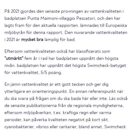
På 2021 gjordes den senaste provningen av vattenkvaliteten i
badplatsen Punta Maimoni-villaggio Pescatori, och den har
lagts fram för den aktuella rapporten. lämnades till Europeiska
miljöbyrån för denna rapport. Den nuvarande vattenkvaliteten
i 2021 är
mycket bra
lämplig för bad.
Eftersom vattenkvaliteten också har klassificerats som
"utmärkt"
fem år i rad har badplatsen uppnått den högsta
nivån. badplatsen har uppnått det högsta Swimcheck-betyget
för vattenkvalitet, 5/5 poäng.
En jämn vattenkvalitet är ett gott tecken och ger dig
ytterligare en orienteringspunkt. En annan referenspunkt när
du ska svara på frågan om du ska bada här eller inte. Läs också
de senaste publikationerna från de regionala myndigheterna,
eftersom miljöpåverkan, t.ex. kraftiga regn eller varma
perioder, kan påverka kvaliteten negativt på kort sikt.
cyanobakterier, vibrios eller cerkarier, bland annat. Swimcheck