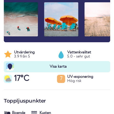
Utvärdering
Vattenkvalitet
3.9 från 5
5.0 - sehr gut
Visa karta
17°C
UV-exponering
7
Hög risk
Toppljuspunkter
Boende
Kusten