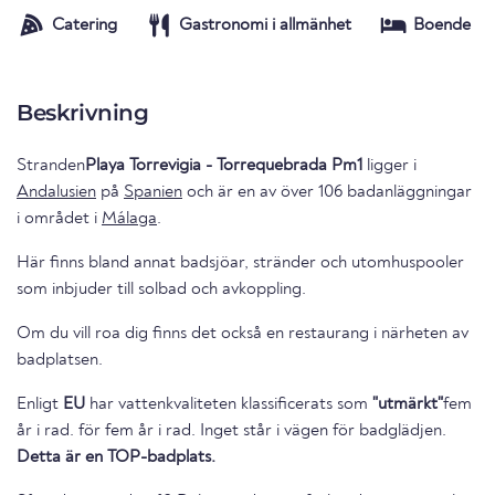
Catering
Gastronomi i allmänhet
Boende
Beskrivning
Stranden
Playa Torrevigia - Torrequebrada Pm1
ligger i
Andalusien
på
Spanien
och är en av över 106 badanläggningar
i området i
Málaga
.
Här finns bland annat badsjöar, stränder och utomhuspooler
som inbjuder till solbad och avkoppling.
Om du vill roa dig finns det också en restaurang i närheten av
badplatsen.
Enligt
EU
har vattenkvaliteten klassificerats som
"utmärkt"
fem
år i rad. för fem år i rad. Inget står i vägen för badglädjen.
Detta är en TOP-badplats.