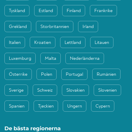
Tyskland
Estland
Finland
Frankrike
Grekland
Storbritannien
Irland
Italien
Kroatien
Lettland
Litauen
Luxemburg
Malta
Nederländerna
Österrike
Polen
Portugal
Rumänien
Sverige
Schweiz
Slovakien
Slovenien
Spanien
Tjeckien
Ungern
Cypern
De bästa regionerna