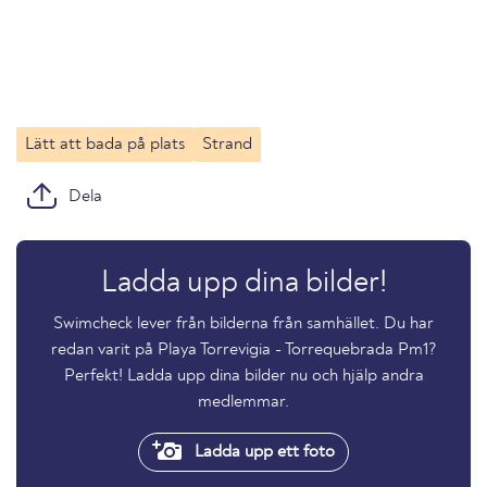
Lätt att bada på plats
Strand
Dela
Ladda upp dina bilder!
Swimcheck lever från bilderna från samhället. Du har
redan varit på Playa Torrevigia - Torrequebrada Pm1?
Perfekt! Ladda upp dina bilder nu och hjälp andra
medlemmar.
Ladda upp ett foto