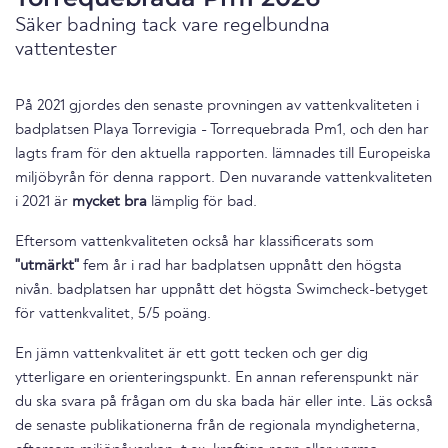
Säker badning tack vare regelbundna
vattentester
På 2021 gjordes den senaste provningen av vattenkvaliteten i
badplatsen Playa Torrevigia - Torrequebrada Pm1, och den har
lagts fram för den aktuella rapporten. lämnades till Europeiska
miljöbyrån för denna rapport. Den nuvarande vattenkvaliteten
i 2021 är
mycket bra
lämplig för bad.
Eftersom vattenkvaliteten också har klassificerats som
"utmärkt"
fem år i rad har badplatsen uppnått den högsta
nivån. badplatsen har uppnått det högsta Swimcheck-betyget
för vattenkvalitet, 5/5 poäng.
En jämn vattenkvalitet är ett gott tecken och ger dig
ytterligare en orienteringspunkt. En annan referenspunkt när
du ska svara på frågan om du ska bada här eller inte. Läs också
de senaste publikationerna från de regionala myndigheterna,