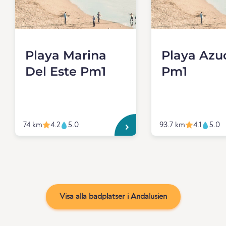
Playa Marina
Playa Azu
Del Este Pm1
Pm1
74 km
4.2
5.0
93.7 km
4.1
5.0
Visa alla badplatser i Andalusien