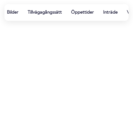
Bilder
Tillvägagångssätt
Öppettider
Inträde
Vat