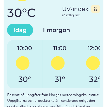
30°C
UV-index:
6
Måttlig risk
Idag
I morgon
10:00
11:00
12:00
30°
31°
32°
Baserat på uppgifter från Norges meteorologiska institut.
Uppgifterna och produkterna är licensierade enligt den
norska offentliga datalicensen (NLOD) och Creative