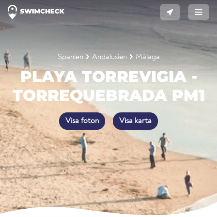
Spanien
Andalusien
Málaga
PLAYA TORREVIGIA -
TORREQUEBRADA PM1
Visa foton
Visa karta