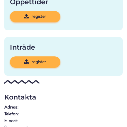
Öppettider
register
Inträde
register
Kontakta
Adress:
Telefon:
E-post: