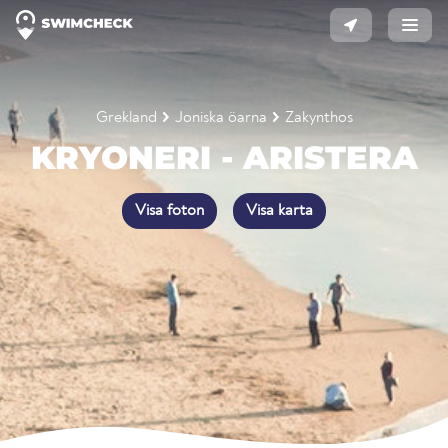
Grekland
Joniska öarna
Zakynthos
KRYONERI - ARISTERA
Visa foton
Visa karta