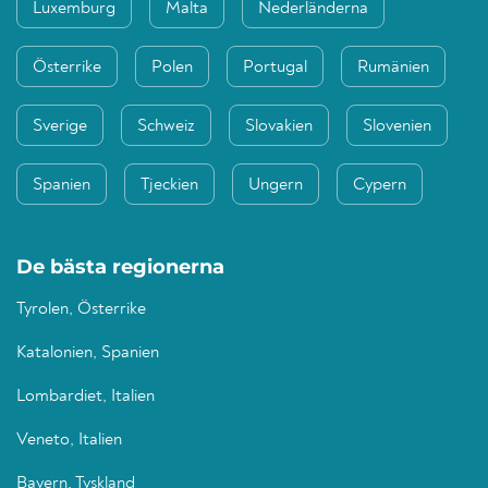
Luxemburg
Malta
Nederländerna
Österrike
Polen
Portugal
Rumänien
Sverige
Schweiz
Slovakien
Slovenien
Spanien
Tjeckien
Ungern
Cypern
De bästa regionerna
Tyrolen, Österrike
Katalonien, Spanien
Lombardiet, Italien
Veneto, Italien
Bayern, Tyskland