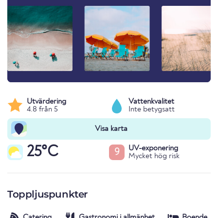
Utvärdering
Vattenkvalitet
4.8 från 5
Inte betygsatt
Visa karta
25°C
UV-exponering
9
Mycket hög risk
Toppljuspunkter
Catering
Gastronomi i allmänhet
Boende