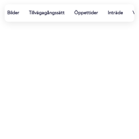
Bilder
Tillvägagångssätt
Öppettider
Inträde
Vä