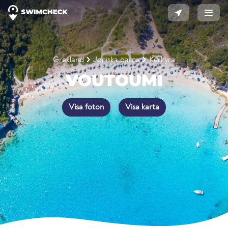
Grekland
Joniska öarna
Kerkyra
VOUTOUMI
Visa foton
Visa karta