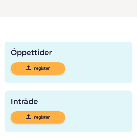
Öppettider
register
Inträde
register