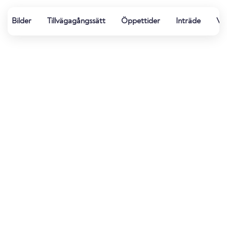
Bilder
Tillvägagångssätt
Öppettider
Inträde
Vat