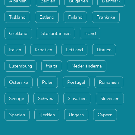
Albanien
Belgien
Bulgarien
Danmark
Tyskland
Estland
Finland
Frankrike
Grekland
Storbritannien
Irland
Italien
Kroatien
Lettland
Litauen
Luxemburg
Malta
Nederländerna
Österrike
Polen
Portugal
Rumänien
Sverige
Schweiz
Slovakien
Slovenien
Spanien
Tjeckien
Ungern
Cypern