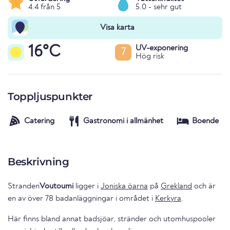
4.4 från 5
5.0 - sehr gut
Visa karta
16°C
UV-exponering
7
Hög risk
Toppljuspunkter
Catering
Gastronomi i allmänhet
Boende
Beskrivning
Stranden
Voutoumi
ligger i
Joniska öarna
på
Grekland
och är
en av över 78 badanläggningar i området i
Kerkyra
.
Här finns bland annat badsjöar, stränder och utomhuspooler