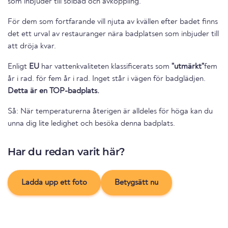
som inbjuder till solbad och avkoppling.
För dem som fortfarande vill njuta av kvällen efter badet finns
det ett urval av restauranger nära badplatsen som inbjuder till
att dröja kvar.
Enligt
EU
har vattenkvaliteten klassificerats som
"utmärkt"
fem
år i rad. för fem år i rad. Inget står i vägen för badglädjen.
Detta är en TOP-badplats.
Så: När temperaturerna återigen är alldeles för höga kan du
unna dig lite ledighet och besöka denna badplats.
Har du redan varit här?
Ladda upp ett foto
Betygsätt nu