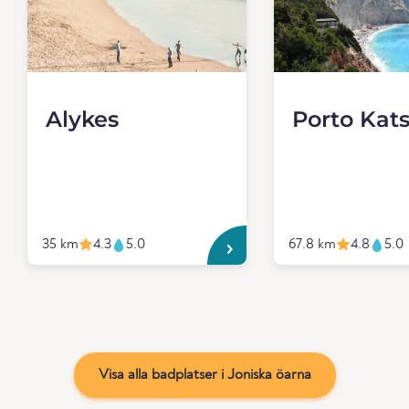
Alykes
Porto Kats
35 km
4.3
5.0
67.8 km
4.8
5.0
Visa alla badplatser i Joniska öarna