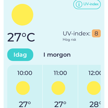
UV-index
27°C
UV-index:
8
Hög risk
Idag
I morgon
10:00
11:00
12:00
27°
27°
28°