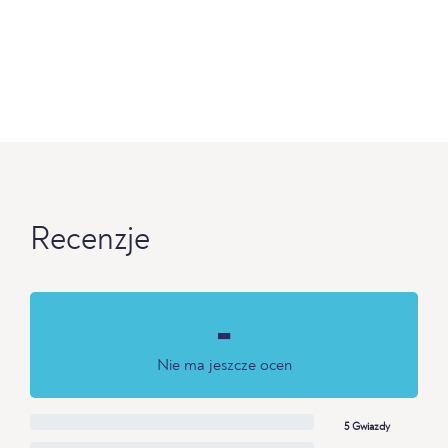
Recenzje
-
Nie ma jeszcze ocen
5 Gwiazdy