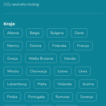
CO
neutralny hosting
2
Kraje
Albania
Belgia
Bułgaria
Dania
Niemcy
Estonia
Finlandia
Francja
Grecja
Wielka Brytania
Irlandia
Włochy
Chorwacja
Łotwa
Litwa
Luksemburg
Malta
Holandia
Austria
Polska
Portugalia
Rumunia
Szwecja