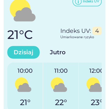
Indeks UV
21°C
Indeks UV:
4
Umiarkowane ryzyko
Dzisiaj
Jutro
10:00
11:00
12:00
21°
22°
23°