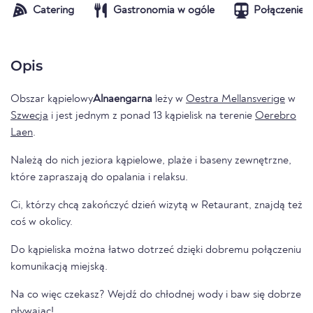
Catering
Gastronomia w ogóle
Połączenie t
Opis
Obszar kąpielowy
Alnaengarna
leży w
Oestra Mellansverige
w
Szwecja
i jest jednym z ponad 13 kąpielisk na terenie
Oerebro
Laen
.
Należą do nich jeziora kąpielowe, plaże i baseny zewnętrzne,
które zapraszają do opalania i relaksu.
Ci, którzy chcą zakończyć dzień wizytą w Retaurant, znajdą też
coś w okolicy.
Do kąpieliska można łatwo dotrzeć dzięki dobremu połączeniu
komunikacją miejską.
Na co więc czekasz? Wejdź do chłodnej wody i baw się dobrze
pływając!