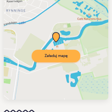
Załaduj mapę