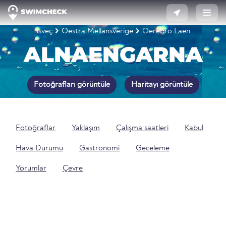
İsveç
Oestra Mellansverige
Oerebro Laen
ALNAENGARNA
Fotoğrafları görüntüle
Haritayı görüntüle
Fotoğraflar
Yaklaşım
Çalışma saatleri
Kabul
Hava Durumu
Gastronomi
Geceleme
Yorumlar
Çevre