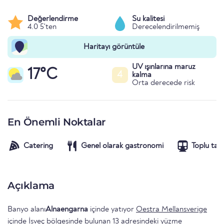
Değerlendirme
Su kalitesi
4.0 5'ten
Derecelendirilmemiş
Haritayı görüntüle
UV ışınlarına maruz
17°C
4
kalma
Orta derecede risk
En Önemli Noktalar
Catering
Genel olarak gastronomi
Toplu taş
Açıklama
Banyo alanı
Alnaengarna
içinde yatıyor
Oestra Mellansverige
içinde
İsveç
bölgesinde bulunan 13 adresindeki yüzme