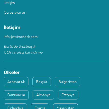
İletişim
Çerez ayarları
İletişim
info@swimcheck.com
Berlin'de üretilmiştir
CO
tarafsız barındırma
2
Ülkeler
Arnavutluk
Belçika
Bulgaristan
Danimarka
Almanya
Estonya
Finlandiya
Fransa
Yunanistan