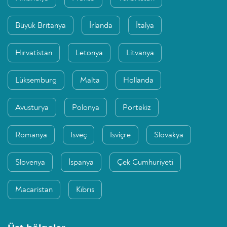
Büyük Britanya
İrlanda
İtalya
Hırvatistan
Letonya
Litvanya
Lüksemburg
Malta
Hollanda
Avusturya
Polonya
Portekiz
Romanya
İsveç
İsviçre
Slovakya
Slovenya
İspanya
Çek Cumhuriyeti
Macaristan
Kıbrıs