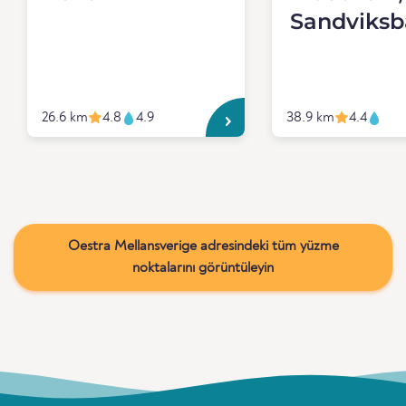
Sandviksb
26.6 km
4.8
4.9
38.9 km
4.4
Oestra Mellansverige adresindeki tüm yüzme
noktalarını görüntüleyin