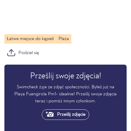
Łatwe miejsce do kąpieli
Plaża
Podziel się
Prześlij swoje zdjęcia!
Swimcheck żyje ze zdjęć społeczności. Byłeś już na
Playa Fuengirola Pm1- idealnie! Prześlij swoje zdjęcia
teraz i pomóż innym członkom.
Prześlij zdjęcie