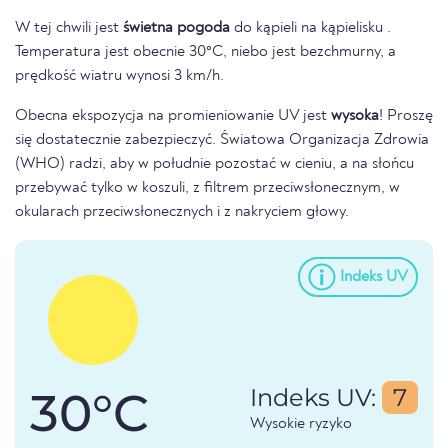
W tej chwili jest
świetna pogoda
do kąpieli na kąpielisku .
Temperatura jest obecnie 30°C, niebo jest bezchmurny, a
prędkość wiatru wynosi 3 km/h.
Obecna ekspozycja na promieniowanie UV jest
wysoka
! Proszę
się dostatecznie zabezpieczyć. Światowa Organizacja Zdrowia
(WHO) radzi, aby w południe pozostać w cieniu, a na słońcu
przebywać tylko w koszuli, z filtrem przeciwsłonecznym, w
okularach przeciwsłonecznych i z nakryciem głowy.
Indeks UV
30°C
Indeks UV:
7
Wysokie ryzyko