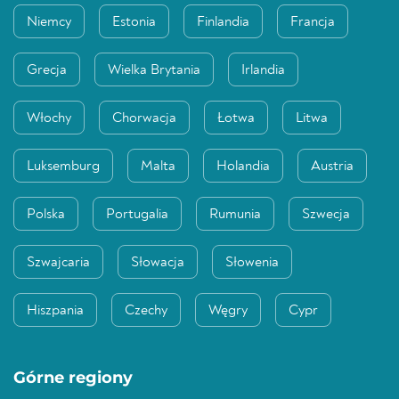
Niemcy
Estonia
Finlandia
Francja
Grecja
Wielka Brytania
Irlandia
Włochy
Chorwacja
Łotwa
Litwa
Luksemburg
Malta
Holandia
Austria
Polska
Portugalia
Rumunia
Szwecja
Szwajcaria
Słowacja
Słowenia
Hiszpania
Czechy
Węgry
Cypr
Górne regiony