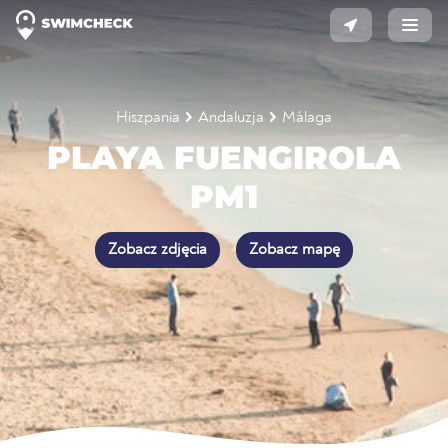
Hiszpania
Andaluzja
Málaga
PLAYA FUENGIROLA
PM1
Zobacz zdjęcia
Zobacz mapę