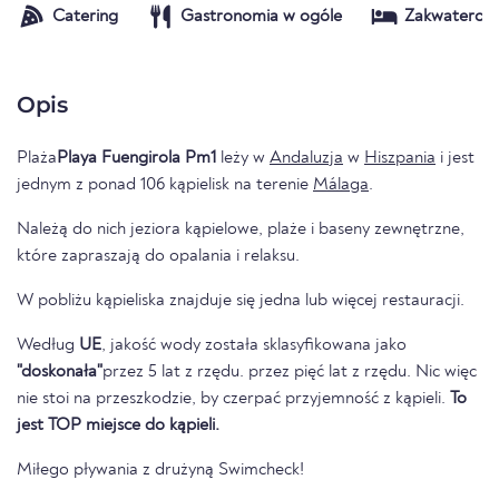
Catering
Gastronomia w ogóle
Zakwaterow
Opis
Plaża
Playa Fuengirola Pm1
leży w
Andaluzja
w
Hiszpania
i jest
jednym z ponad 106 kąpielisk na terenie
Málaga
.
Należą do nich jeziora kąpielowe, plaże i baseny zewnętrzne,
które zapraszają do opalania i relaksu.
W pobliżu kąpieliska znajduje się jedna lub więcej restauracji.
Według
UE
, jakość wody została sklasyfikowana jako
"doskonała"
przez 5 lat z rzędu. przez pięć lat z rzędu. Nic więc
nie stoi na przeszkodzie, by czerpać przyjemność z kąpieli.
To
jest TOP miejsce do kąpieli.
Miłego pływania z drużyną Swimcheck!