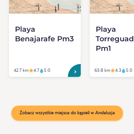
Playa
Playa
Benajarafe Pm3
Torreguad
Pm1
42.7 km
4.7
5.0
63.8 km
4.3
5.0
Zobacz wszystkie miejsca do kąpieli w Andaluzja