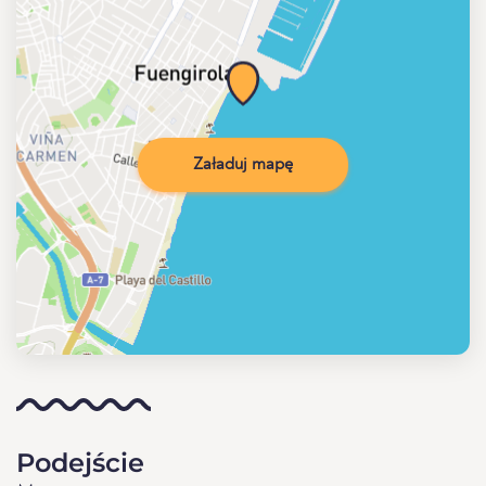
Załaduj mapę
Podejście