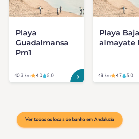
Playa
Playa Baj
Guadalmansa
almayate
Pm1
40.3 km
4.0
5.0
48 km
4.7
5.0
Ver todos os locais de banho em Andaluzia