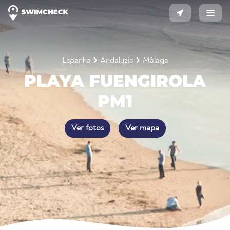
Espanha
Andaluzia
Málaga
PLAYA FUENGIROLA
PM1
Ver fotos
Ver mapa