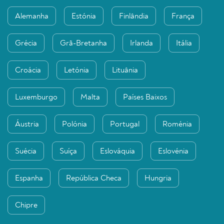
Alemanha
Estónia
Finlândia
França
Grécia
Grã-Bretanha
Irlanda
Itália
Croácia
Letónia
Lituânia
Luxemburgo
Malta
Países Baixos
Áustria
Polónia
Portugal
Roménia
Suécia
Suíça
Eslováquia
Eslovénia
Espanha
República Checa
Hungria
Chipre