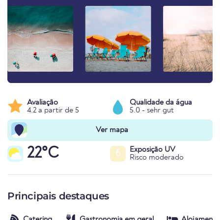
Avaliação
Qualidade da água
4.2 a partir de 5
5.0 - sehr gut
Ver mapa
22°C
Exposição UV
6
Risco moderado
Principais destaques
Catering
Gastronomia em geral
Alojamento