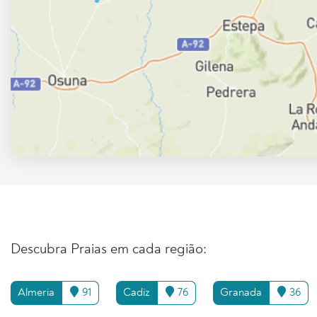
Descubra Praias em cada região:
Almeria
91
Cadiz
76
Granada
36