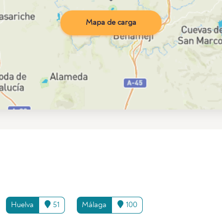
Mapa de carga
Huelva
51
Málaga
100