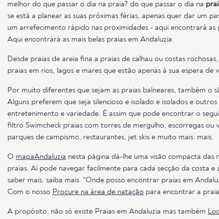
melhor do que passar o dia na praia? do que passar o dia na
pra
se está a planear as suas próximas férias, apenas quer dar um pa
um arrefecimento rápido nas proximidades - aqui encontrará as p
Aqui encontrará as mais belas praias em Andaluzia.
Desde praias de areia fina a praias de calhau ou costas rochosas,
praias em rios, lagos e mares que estão apenas à sua espera de vi
Por muito diferentes que sejam as praias balneares, também o sã
Alguns preferem que seja silencioso e isolado e isolados e outro
entretenimento e variedade. É assim que pode encontrar o segui
filtro Swimcheck praias com torres de mergulho, escorregas ou v
parques de campismo, restaurantes, jet skis e muito mais. mais.
O
mapaAndaluzia
nesta página dá-lhe uma visão compacta das ma
praias. Aí pode navegar facilmente para cada secção da costa e 
saber mais. saiba mais. "Onde posso encontrar praias em Andaluz
Com o nosso
Procure na área de natação
para encontrar a praia 
A propósito, não só existe Praias em Andaluzia mas também
Loc