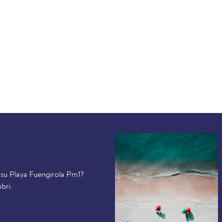
i su Playa Fuengirola Pm1?
bri.