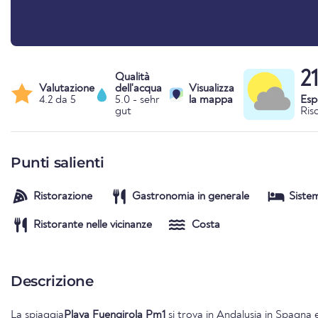
2
Qualità
Valutazione
dell'acqua
Visualizza
4.2 da 5
5.0 - sehr
la mappa
Esp
gut
Ris
Punti salienti
Ristorazione
Gastronomia in generale
Siste
Ristorante nelle vicinanze
Costa
Descrizione
La spiaggia
Playa Fuengirola Pm1
si trova in
Andalusia
in
Spagna
e