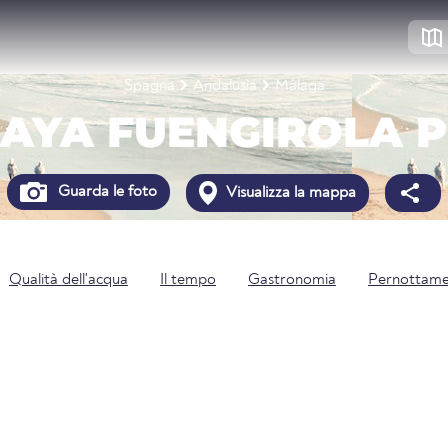
Spagna
Andalusia
Málaga
AYA FUENGIROLA 
Guarda le foto
Visualizza la mappa
Qualità dell'acqua
Il tempo
Gastronomia
Pernottam