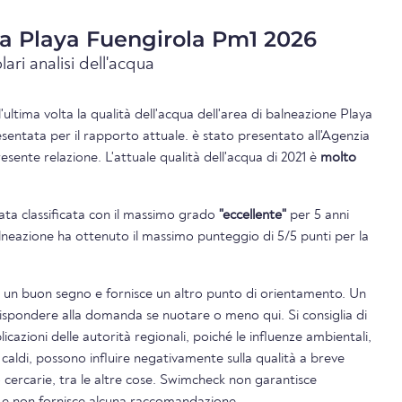
ua Playa Fuengirola Pm1 2026
lari analisi dell'acqua
l'ultima volta la qualità dell'acqua dell'area di balneazione Playa
sentata per il rapporto attuale. è stato presentato all'Agenzia
sente relazione. L'attuale qualità dell'acqua di 2021 è
molto
tata classificata con il massimo grado
"eccellente"
per 5 anni
balneazione ha ottenuto il massimo punteggio di 5/5 punti per la
è un buon segno e fornisce un altro punto di orientamento. Un
rispondere alla domanda se nuotare o meno qui. Si consiglia di
icazioni delle autorità regionali, poiché le influenze ambientali,
 caldi, possono influire negativamente sulla qualità a breve
o cercarie, tra le altre cose. Swimcheck non garantisce
i e non fornisce alcuna raccomandazione.