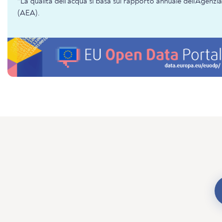
*La qualità dell'acqua si basa sul rapporto annuale dell'Agenz
(AEA).