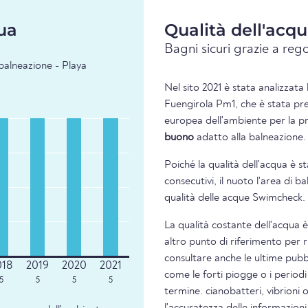
ua
Qualità dell'acq
Bagni sicuri grazie a rego
 balneazione - Playa
Nel sito 2021 è stata analizzata 
Fuengirola Pm1, che è stata pre
europea dell'ambiente per la pre
buono
adatto alla balneazione.
Poiché la qualità dell'acqua è s
consecutivi, il nuoto l'area di 
qualità delle acque Swimcheck.
La qualità costante dell'acqua 
altro punto di riferimento per 
consultare anche le ultime pubbl
come le forti piogge o i periodi
5
5
5
5
termine. cianobatteri, vibrioni 
l'accuratezza delle informazion