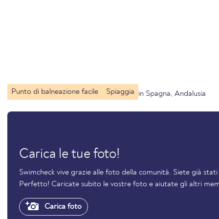
Punto di balneazione facile
Spiaggia
in Spagna, Andalusia
Carica le tue foto!
Swimcheck vive grazie alle foto della comunità. Siete già stat
Perfetto! Caricate subito le vostre foto e aiutate gli altri mem
Carica foto