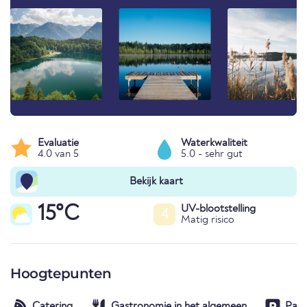
Evaluatie
Waterkwaliteit
4.0 van 5
5.0 - sehr gut
Bekijk kaart
15°C
UV-blootstelling
4
Matig risico
Hoogtepunten
Catering
Gastronomie in het algemeen
Park