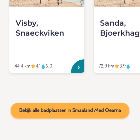
Visby,
Sanda,
Snaeckviken
Bjoerkha
44.4 km
4.1
5.0
72.9 km
3.9
Bekijk alle badplaatsen in Smaaland Med Oearna