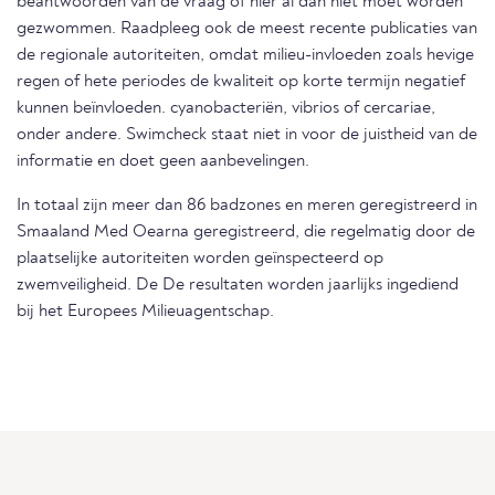
beantwoorden van de vraag of hier al dan niet moet worden
gezwommen. Raadpleeg ook de meest recente publicaties van
de regionale autoriteiten, omdat milieu-invloeden zoals hevige
regen of hete periodes de kwaliteit op korte termijn negatief
kunnen beïnvloeden. cyanobacteriën, vibrios of cercariae,
onder andere. Swimcheck staat niet in voor de juistheid van de
informatie en doet geen aanbevelingen.
In totaal zijn meer dan 86 badzones en meren geregistreerd in
Smaaland Med Oearna geregistreerd, die regelmatig door de
plaatselijke autoriteiten worden geïnspecteerd op
zwemveiligheid. De De resultaten worden jaarlijks ingediend
bij het Europees Milieuagentschap.