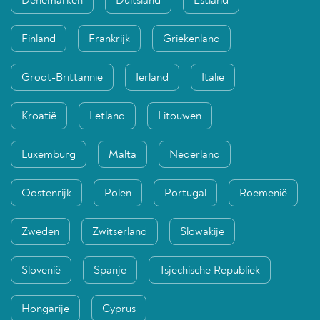
Denemarken
Duitsland
Estland
Finland
Frankrijk
Griekenland
Groot-Brittannië
Ierland
Italië
Kroatië
Letland
Litouwen
Luxemburg
Malta
Nederland
Oostenrijk
Polen
Portugal
Roemenië
Zweden
Zwitserland
Slowakije
Slovenië
Spanje
Tsjechische Republiek
Hongarije
Cyprus