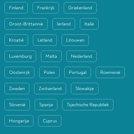
Finland
Frankrijk
Griekenland
Groot-Brittannië
Ierland
Italië
Kroatië
Letland
Litouwen
Luxemburg
Malta
Nederland
Oostenrijk
Polen
Portugal
Roemenië
Zweden
Zwitserland
Slowakije
Slovenië
Spanje
Tsjechische Republiek
Hongarije
Cyprus