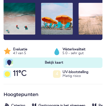
Evaluatie
Waterkwaliteit
4.1 van 5
5.0 - sehr gut
Bekijk kaart
11°C
UV-blootstelling
4
Matig risico
Hoogtepunten
Catering
Gastronomie in het algemeen
Rest