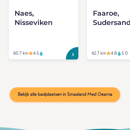
Naes,
Faaroe,
Nisseviken
Sudersan
60.7 km
4.5
62.7 km
4.8
5.0
Bekijk alle badplaatsen in Smaaland Med Oearna