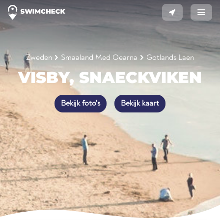
Zweden
Smaaland Med Oearna
Gotlands Laen
VISBY, SNAECKVIKEN
Bekijk foto's
Bekijk kaart