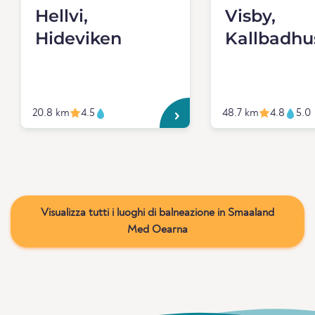
Hellvi,
Visby,
Hideviken
Kallbadhu
20.8 km
4.5
48.7 km
4.8
5.0
Visualizza tutti i luoghi di balneazione in Smaaland
Med Oearna