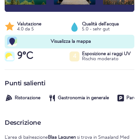
Valutazione
Qualità dell'acqua
4.0 da 5
5.0 - sehr gut
Visualizza la mappa
9°C
Esposizione ai raggi UV
4
Rischio moderato
Punti salienti
Ristorazione
Gastronomia in generale
Parche
Descrizione
L'area di balneazione
Blaa Lagunen
si trova in
Smaaland Med