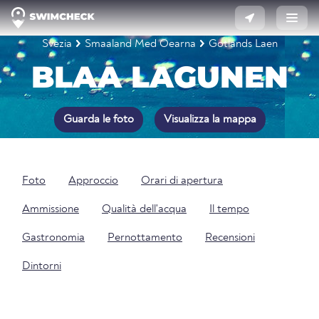
Svezia
Smaaland Med Oearna
Gotlands Laen
BLAA LAGUNEN
Guarda le foto
Visualizza la mappa
Foto
Approccio
Orari di apertura
Ammissione
Qualità dell'acqua
Il tempo
Gastronomia
Pernottamento
Recensioni
Dintorni