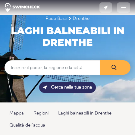
Paesi Bassi
Drenthe
LAGHI BALNEABILI IN
DRENTHE
Cerca nella tua zona
Mappa
Regioni
Laghi balneabili in Drenthe
Qualità dell'acqua