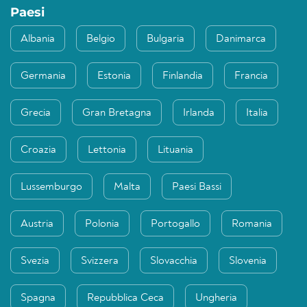
Paesi
Albania
Belgio
Bulgaria
Danimarca
Germania
Estonia
Finlandia
Francia
Grecia
Gran Bretagna
Irlanda
Italia
Croazia
Lettonia
Lituania
Lussemburgo
Malta
Paesi Bassi
Austria
Polonia
Portogallo
Romania
Svezia
Svizzera
Slovacchia
Slovenia
Spagna
Repubblica Ceca
Ungheria