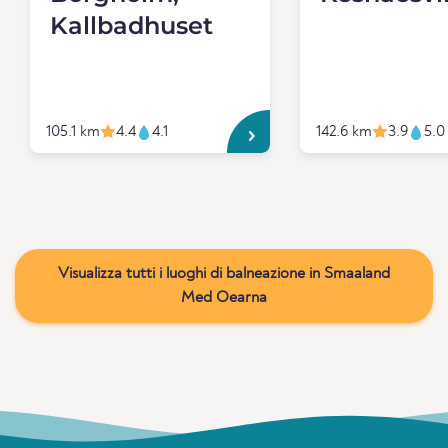
Kallbadhuset
105.1 km
4.4
4.1
142.6 km
3.9
5.0
Visualizza tutti i luoghi di balneazione in Smaaland
Med Oearna