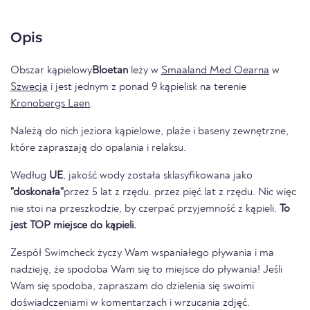
Opis
Obszar kąpielowy
Bloetan
leży w
Smaaland Med Oearna
w
Szwecja
i jest jednym z ponad 9 kąpielisk na terenie
Kronobergs Laen
.
Należą do nich jeziora kąpielowe, plaże i baseny zewnętrzne,
które zapraszają do opalania i relaksu.
Według
UE
, jakość wody została sklasyfikowana jako
"doskonała"
przez 5 lat z rzędu. przez pięć lat z rzędu. Nic więc
nie stoi na przeszkodzie, by czerpać przyjemność z kąpieli.
To
jest TOP miejsce do kąpieli.
Zespół Swimcheck życzy Wam wspaniałego pływania i ma
nadzieję, że spodoba Wam się to miejsce do pływania! Jeśli
Wam się spodoba, zapraszam do dzielenia się swoimi
doświadczeniami w komentarzach i wrzucania zdjęć.