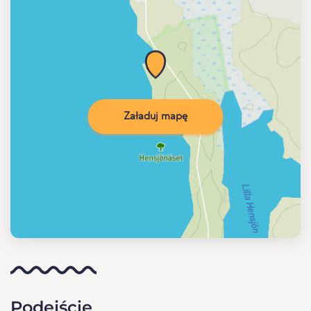
Załaduj mapę
Podejście