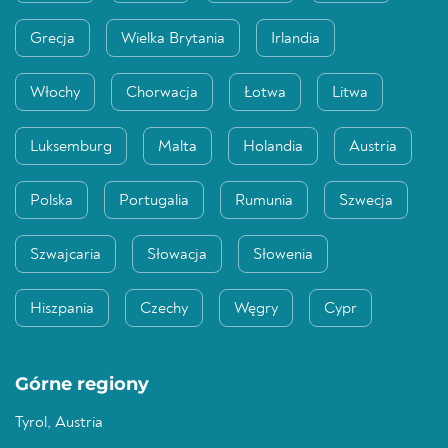
Grecja
Wielka Brytania
Irlandia
Włochy
Chorwacja
Łotwa
Litwa
Luksemburg
Malta
Holandia
Austria
Polska
Portugalia
Rumunia
Szwecja
Szwajcaria
Słowacja
Słowenia
Hiszpania
Czechy
Węgry
Cypr
Górne regiony
Tyrol, Austria