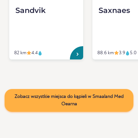
Sandvik
Saxnaes
82 km
4.4
88.6 km
3.9
5.0
Zobacz wszystkie miejsca do kąpieli w Smaaland Med
Oearna