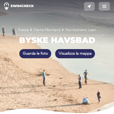
Svezia
Oevre Norrland
Norrbottens Laen
BYSKE HAVSBAD
Guarda le foto
Visualizza la mappa