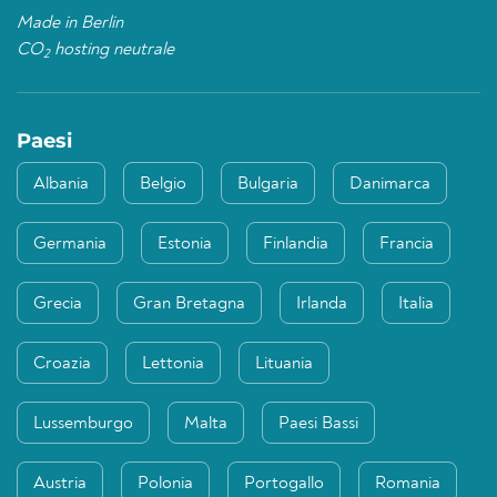
Made in Berlin
CO
hosting neutrale
2
Paesi
Albania
Belgio
Bulgaria
Danimarca
Germania
Estonia
Finlandia
Francia
Grecia
Gran Bretagna
Irlanda
Italia
Croazia
Lettonia
Lituania
Lussemburgo
Malta
Paesi Bassi
Austria
Polonia
Portogallo
Romania