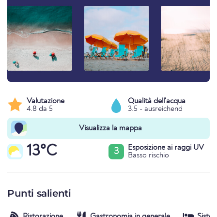
Valutazione
Qualità dell'acqua
4.8 da 5
3.5 - ausreichend
Visualizza la mappa
13°C
Esposizione ai raggi UV
3
Basso rischio
Punti salienti
Ristorazione
Gastronomia in generale
Siste