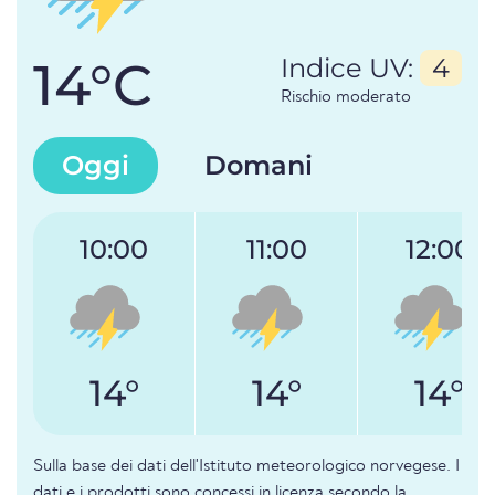
14°C
Indice UV:
4
Rischio moderato
Oggi
Domani
10:00
11:00
12:00
14°
14°
14°
Sulla base dei dati dell'Istituto meteorologico norvegese. I
dati e i prodotti sono concessi in licenza secondo la