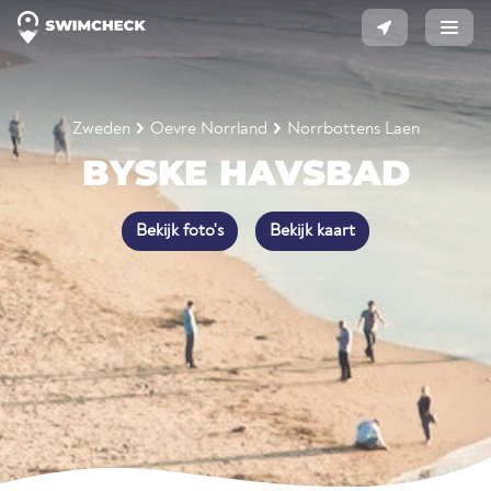
Zweden
Oevre Norrland
Norrbottens Laen
BYSKE HAVSBAD
Bekijk foto's
Bekijk kaart