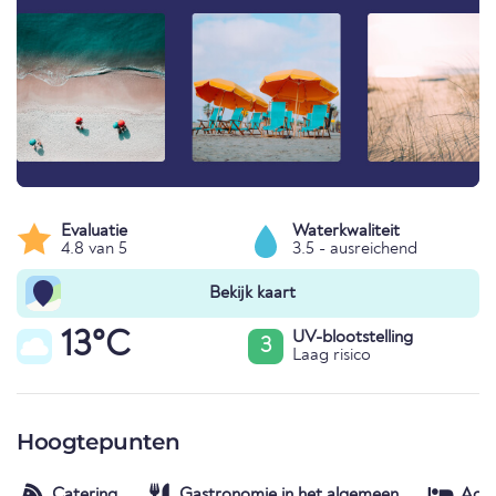
Evaluatie
Waterkwaliteit
4.8 van 5
3.5 - ausreichend
Bekijk kaart
13°C
UV-blootstelling
3
Laag risico
Hoogtepunten
Catering
Gastronomie in het algemeen
Acc