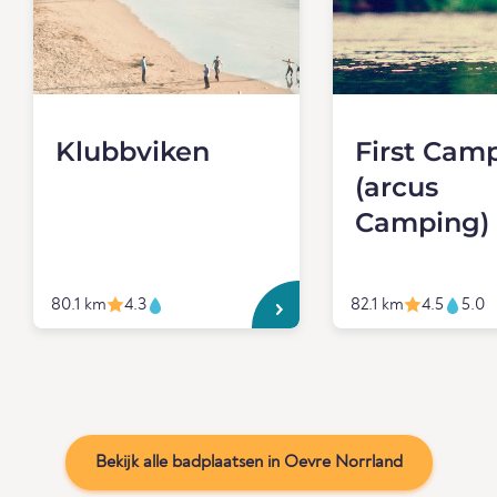
Klubbviken
First Cam
(arcus
Camping)
80.1 km
4.3
82.1 km
4.5
5.0
Bekijk alle badplaatsen in Oevre Norrland