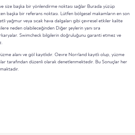
ttir ve size başka bir yönlendirme noktası sağlar Burada yüzüp
n başka bir referans noktası. Lütfen bölgesel makamların en son
etli yağmur veya sıcak hava dalgaları gibi çevresel etkiler kalite
ilere neden olabileceğinden Diğer şeylerin yanı sıra
serkaryalar. Swimcheck bilgilerin doğruluğunu garanti etmez ve
z.
yüzme alanı ve göl kayıtlıdır. Oevre Norrland kayıtlı olup, yüzme
lar tarafından düzenli olarak denetlenmektedir. Bu Sonuçlar her
lmaktadır.