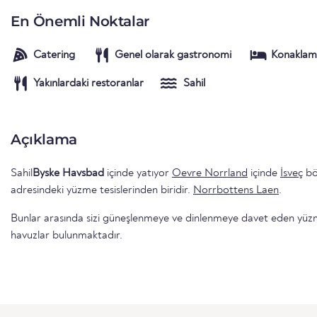
En Önemli Noktalar
Catering
Genel olarak gastronomi
Konaklam
Yakınlardaki restoranlar
Sahil
Açıklama
Sahil
Byske Havsbad
içinde yatıyor
Oevre Norrland
içinde
İsveç
bö
adresindeki yüzme tesislerinden biridir.
Norrbottens Laen
.
Bunlar arasında sizi güneşlenmeye ve dinlenmeye davet eden yüzme 
havuzlar bulunmaktadır.