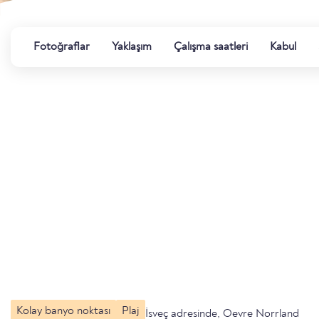
Fotoğraflar
Yaklaşım
Çalışma saatleri
Kabul
Kolay banyo noktası
Plaj
İsveç adresinde, Oevre Norrland