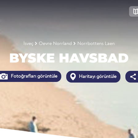
İsveç
Oevre Norrland
Norrbottens Laen
BYSKE HAVSBAD
Fotoğrafları görüntüle
Haritayı görüntüle