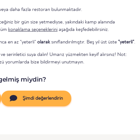
 veya daha fazla restoran bulunmaktadır.
ceğiniz bir gün size yetmediyse, yakındaki kamp alanında
tüm
konaklama seçeneklerini
aşağıda keşfedebilirsiniz.
unca en az "yeterli"
olarak
sınıflandırılmıştır. Beş yıl üst üste
"yeterli"
.
 serinletici suya dalın! Umarız yüzmekten keyif alırsınız! Not:
 yorumlarda bize bildirmeyi unutmayın.
gelmiş miydin?
Şimdi değerlendirin