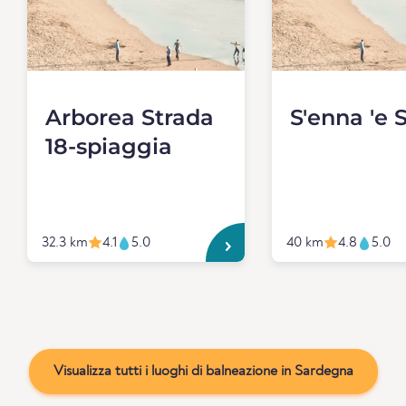
Arborea Strada
S'enna 'e 
18-spiaggia
32.3 km
4.1
5.0
40 km
4.8
5.0
Visualizza tutti i luoghi di balneazione in Sardegna