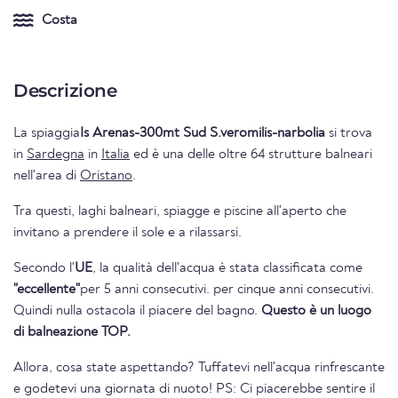
Costa
Descrizione
La spiaggia
Is Arenas-300mt Sud S.veromilis-narbolia
si trova
in
Sardegna
in
Italia
ed è una delle oltre 64 strutture balneari
nell'area di
Oristano
.
Tra questi, laghi balneari, spiagge e piscine all'aperto che
invitano a prendere il sole e a rilassarsi.
Secondo l'
UE
, la qualità dell'acqua è stata classificata come
"eccellente"
per 5 anni consecutivi. per cinque anni consecutivi.
Quindi nulla ostacola il piacere del bagno.
Questo è un luogo
di balneazione TOP.
Allora, cosa state aspettando? Tuffatevi nell'acqua rinfrescante
e godetevi una giornata di nuoto! PS: Ci piacerebbe sentire il