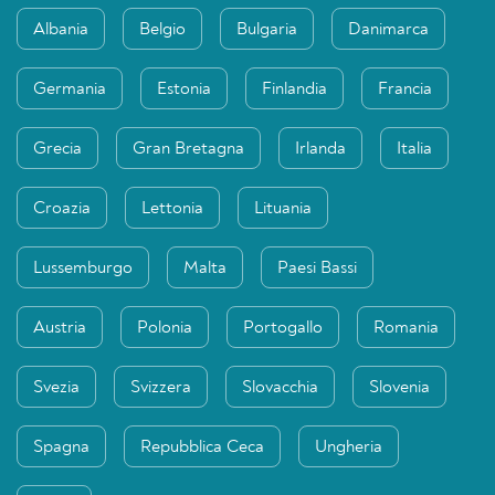
Albania
Belgio
Bulgaria
Danimarca
Germania
Estonia
Finlandia
Francia
Grecia
Gran Bretagna
Irlanda
Italia
Croazia
Lettonia
Lituania
Lussemburgo
Malta
Paesi Bassi
Austria
Polonia
Portogallo
Romania
Svezia
Svizzera
Slovacchia
Slovenia
Spagna
Repubblica Ceca
Ungheria