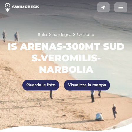
Italia
Sardegna
Oristano
IS ARENAS-300MT SUD
S.VEROMILIS-
NARBOLIA
Guarda le foto
Visualizza la mappa