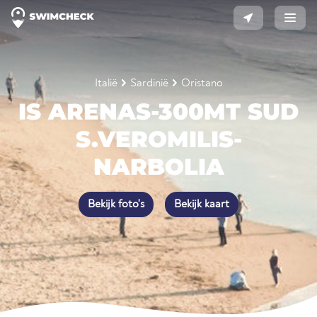
Italië
Sardinië
Oristano
IS ARENAS-300MT SUD
S.VEROMILIS-
NARBOLIA
Bekijk foto's
Bekijk kaart