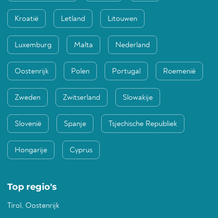
Kroatië
Letland
Litouwen
Luxemburg
Malta
Nederland
Oostenrijk
Polen
Portugal
Roemenië
Zweden
Zwitserland
Slowakije
Slovenië
Spanje
Tsjechische Republiek
Hongarije
Cyprus
Top regio's
Tirol, Oostenrijk