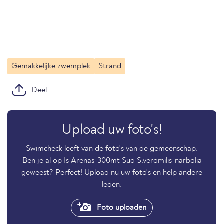
Gemakkelijke zwemplek
Strand
Deel
Upload uw foto's!
Swimcheck leeft van de foto's van de gemeenschap.
Ben je al op Is Arenas-300mt Sud S.veromilis-narbolia
geweest? Perfect! Upload nu uw foto's en help andere
leden.
Foto uploaden