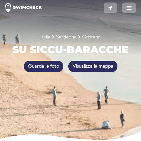
Italia
Sardegna
Oristano
SU SICCU-BARACCHE
Guarda le foto
Visualizza la mappa