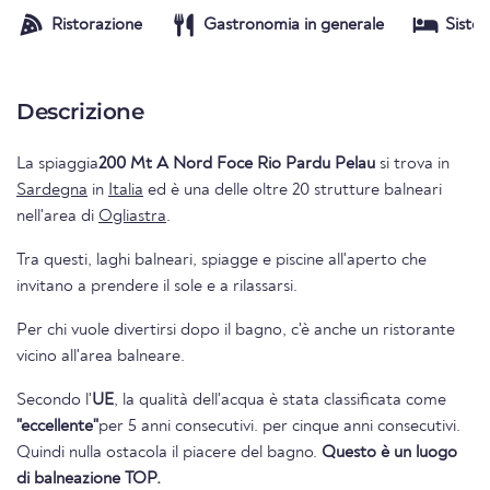
Ristorazione
Gastronomia in generale
Siste
Descrizione
La spiaggia
200 Mt A Nord Foce Rio Pardu Pelau
si trova in
Sardegna
in
Italia
ed è una delle oltre 20 strutture balneari
nell'area di
Ogliastra
.
Tra questi, laghi balneari, spiagge e piscine all'aperto che
invitano a prendere il sole e a rilassarsi.
Per chi vuole divertirsi dopo il bagno, c'è anche un ristorante
vicino all'area balneare.
Secondo l'
UE
, la qualità dell'acqua è stata classificata come
"eccellente"
per 5 anni consecutivi. per cinque anni consecutivi.
Quindi nulla ostacola il piacere del bagno.
Questo è un luogo
di balneazione TOP.