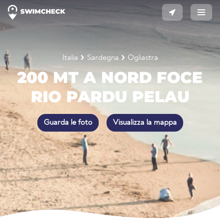
Italia
Sardegna
Ogliastra
200 MT A NORD FOCE
RIO PARDU PELAU
Guarda le foto
Visualizza la mappa