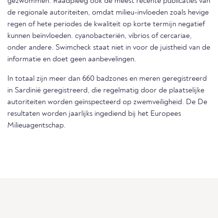
gezwommen. Raadpleeg ook de meest recente publicaties van
de regionale autoriteiten, omdat milieu-invloeden zoals hevige
regen of hete periodes de kwaliteit op korte termijn negatief
kunnen beïnvloeden. cyanobacteriën, vibrios of cercariae,
onder andere. Swimcheck staat niet in voor de juistheid van de
informatie en doet geen aanbevelingen.
In totaal zijn meer dan 660 badzones en meren geregistreerd
in Sardinië geregistreerd, die regelmatig door de plaatselijke
autoriteiten worden geïnspecteerd op zwemveiligheid. De De
resultaten worden jaarlijks ingediend bij het Europees
Milieuagentschap.