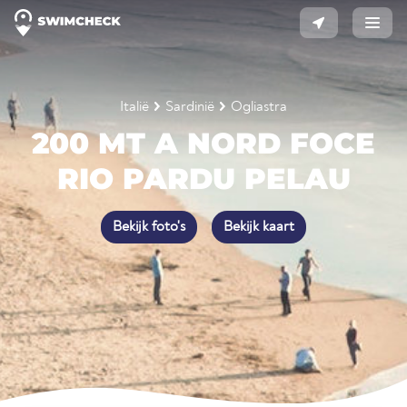
Italië
Sardinië
Ogliastra
200 MT A NORD FOCE
RIO PARDU PELAU
Bekijk foto's
Bekijk kaart