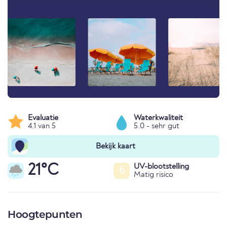
Evaluatie
Waterkwaliteit
4.1 van 5
5.0 - sehr gut
Bekijk kaart
21°C
UV-blootstelling
6
Matig risico
Hoogtepunten