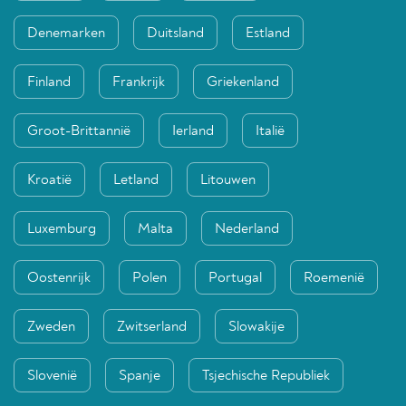
Denemarken
Duitsland
Estland
Finland
Frankrijk
Griekenland
Groot-Brittannië
Ierland
Italië
Kroatië
Letland
Litouwen
Luxemburg
Malta
Nederland
Oostenrijk
Polen
Portugal
Roemenië
Zweden
Zwitserland
Slowakije
Slovenië
Spanje
Tsjechische Republiek