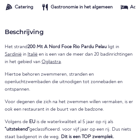
Catering
Gastronomie in het algemeen
Acc
Beschrijving
Het strand
200 Mt A Nord Foce Rio Pardu Pelau
ligt in
Sardinië
in
Italië
en is een van de meer dan 20 badinrichtingen
in het gebied van
Ogliastra
.
Hiertoe behoren zwemmeren, stranden en
openluchtzwembaden die uitnodigen tot zonnebaden en
ontspannen.
Voor degenen die zich na het zwemmen willen vermaken, is er
ook een restaurant in de buurt van de badzone.
Volgens de
EU
is de waterkwaliteit al 5 jaar op rij als
"uitstekend"
geclassificeerd. voor vijf jaar op een rij. Dus niets
staat badgenot in de weg.
Dit is een TOP zwemplek.