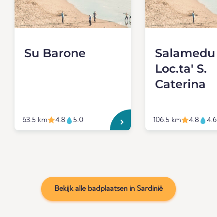
Su Barone
Salamedu
Loc.ta' S.
Caterina
63.5 km
4.8
5.0
106.5 km
4.8
4.6
Bekijk alle badplaatsen in Sardinië