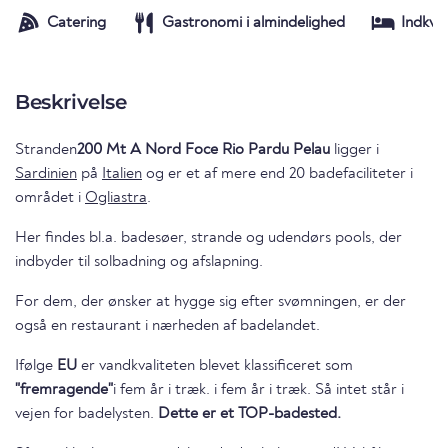
Catering
Gastronomi i almindelighed
Indkva
Beskrivelse
Stranden
200 Mt A Nord Foce Rio Pardu Pelau
ligger i
Sardinien
på
Italien
og er et af mere end 20 badefaciliteter i
området i
Ogliastra
.
Her findes bl.a. badesøer, strande og udendørs pools, der
indbyder til solbadning og afslapning.
For dem, der ønsker at hygge sig efter svømningen, er der
også en restaurant i nærheden af badelandet.
Ifølge
EU
er vandkvaliteten blevet klassificeret som
"fremragende"
i fem år i træk. i fem år i træk. Så intet står i
vejen for badelysten.
Dette er et TOP-badested.