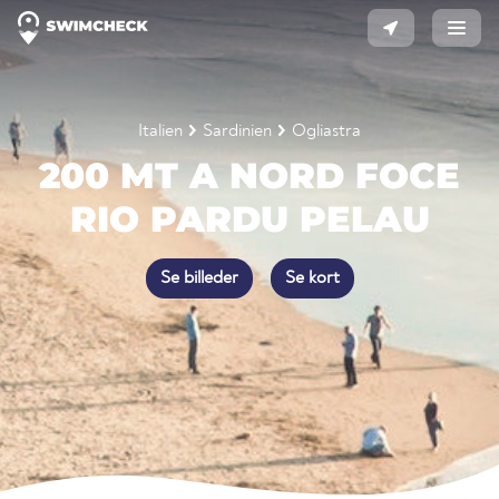
Italien
Sardinien
Ogliastra
200 MT A NORD FOCE
RIO PARDU PELAU
Se billeder
Se kort