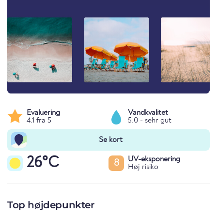
Evaluering
Vandkvalitet
4.1 fra 5
5.0 - sehr gut
Se kort
26°C
UV-eksponering
8
Høj risiko
Top højdepunkter