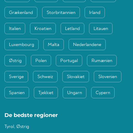
Grækenland
Storbritannien
Irland
Italien
Kroatien
Letland
Litauen
Luxembourg
Malta
Nederlandene
Østrig
Polen
Portugal
Rumænien
Sverige
Schweiz
Slovakiet
Slovenien
Spanien
Tjekkiet
Ungarn
Cypern
De bedste regioner
Tyrol, Østrig