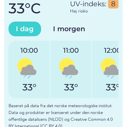
33°C
UV-indeks:
8
Høj risiko
I dag
I morgen
10:00
11:00
12:00
33°
33°
33°
Baseret på data fra det norske meteorologiske institut.
Data og produkter er licenseret under den norske
offentlige datalicens (NLOD) og Creative Common 4.0
BY International (CC BY 4.0).