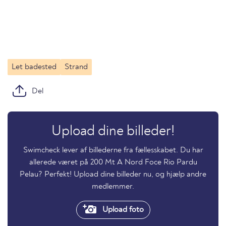
Let badested
Strand
Del
Upload dine billeder!
Swimcheck lever af billederne fra fællesskabet. Du har
allerede været på 200 Mt A Nord Foce Rio Pardu
Pelau? Perfekt! Upload dine billeder nu, og hjælp andre
medlemmer.
Upload foto