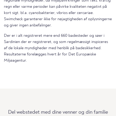
regionale myndigheder, da miljøpåvirkninger som f.eks. kraftig
regn eller varme perioder kan påvirke kvaliteten negativt på
kort sigt. bl.a. cyanobakterier, vibrios eller cercariae.
Swimcheck garanterer ikke for nøjagtigheden af oplysningerne
og giver ingen anbefalinger.
Der er i alt registreret mere end 660 badesteder og søer i
Sardinien der er registreret, og som regelmæssigt inspiceres
af de lokale myndigheder med henblik på badesikkerhed.
Resultaterne forelægges hvert år for Det Europæiske
Miljøagentur.
Del webstedet med dine venner og din familie