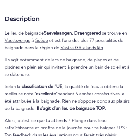
Description
Le lieu de baignade
Saevelaangen, Draengsered
se trouve en
Vaestsverige
à
Suède
et est l'une des plus 77 possibilités de
baignade dans la région de
Västra Götalands län
.
Il s'agit notamment de lacs de baignade, de plages et de
piscines en plein air qui invitent à prendre un bain de soleil et à
se détendre.
Selon la
classification de l'UE
, la qualité de l'eau a obtenu la
meilleure note
"excellente"
pendant 5 années consécutives. a
été attribuée à la baignade. Rien ne s'oppose donc aux plaisirs
de la baignade.
Il s'agit d'un lieu de baignade TOP.
Alors, qu'est-ce que tu attends ? Plonge dans l'eau
rafraîchissante et profite de la journée pour te baigner ! PS :
Ton feedback dans les évaluations nous ferait très plaisir.