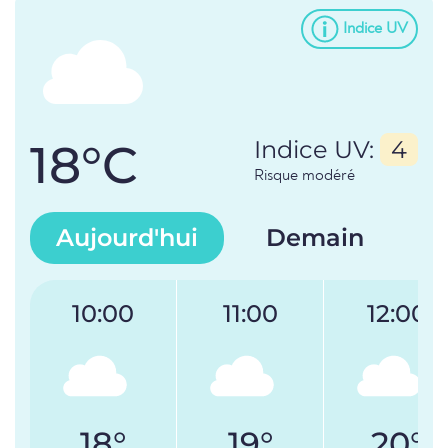
Indice UV
18°C
Indice UV:
4
Risque modéré
Aujourd'hui
Demain
10:00
11:00
12:00
18°
19°
20°