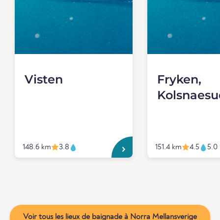
Visten
Fryken,
Kolsnaes
148.6 km
3.8
151.4 km
4.5
5.0
Voir tous les lieux de baignade à Norra Mellansverige