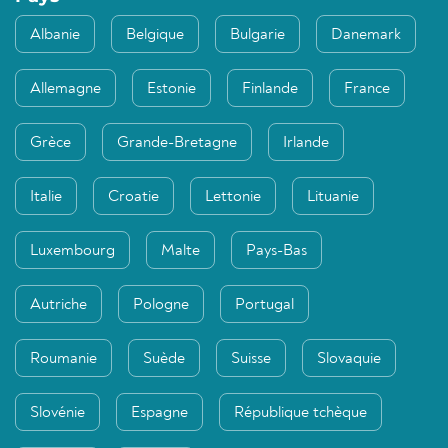
Albanie
Belgique
Bulgarie
Danemark
Allemagne
Estonie
Finlande
France
Grèce
Grande-Bretagne
Irlande
Italie
Croatie
Lettonie
Lituanie
Luxembourg
Malte
Pays-Bas
Autriche
Pologne
Portugal
Roumanie
Suède
Suisse
Slovaquie
Slovénie
Espagne
République tchèque