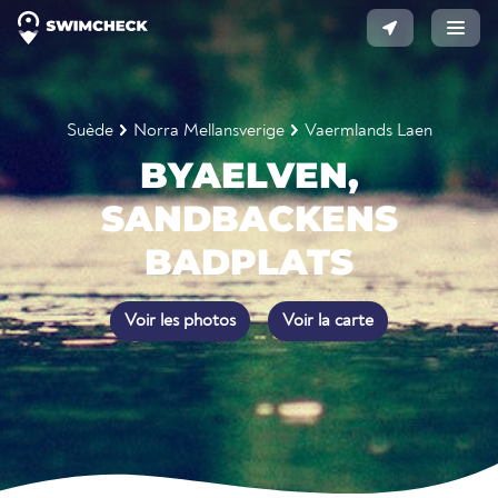
Suède
Norra Mellansverige
Vaermlands Laen
BYAELVEN,
SANDBACKENS
BADPLATS
Voir les photos
Voir la carte