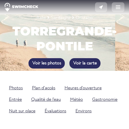
Italie
Sardaigne
Oristano
TORREGRANDE-
PONTILE
Voir les photos
Voir la carte
Photos
Plan d'accès
Heures d'ouverture
Entrée
Qualité de l'eau
Météo
Gastronomie
Nuit sur place
Évaluations
Environs