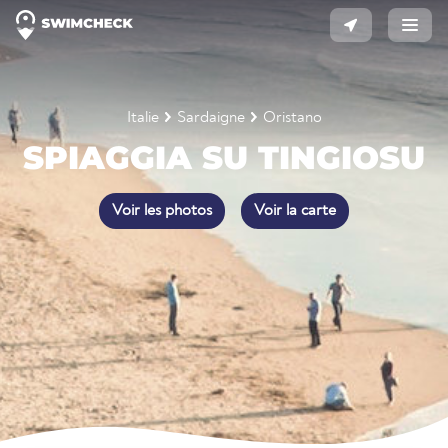
Italie
Sardaigne
Oristano
SPIAGGIA SU TINGIOSU
Voir les photos
Voir la carte