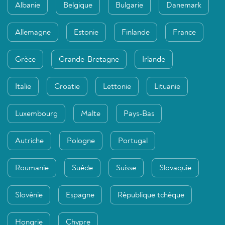
Albanie
Belgique
Bulgarie
Danemark
Allemagne
Estonie
Finlande
France
Grèce
Grande-Bretagne
Irlande
Italie
Croatie
Lettonie
Lituanie
Luxembourg
Malte
Pays-Bas
Autriche
Pologne
Portugal
Roumanie
Suède
Suisse
Slovaquie
Slovénie
Espagne
République tchèque
Hongrie
Chypre