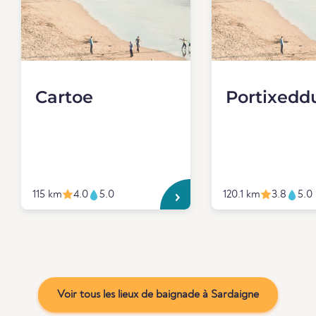
Cartoe
Portixedd
115 km
4.0
5.0
120.1 km
3.8
5.0
Voir tous les lieux de baignade à Sardaigne