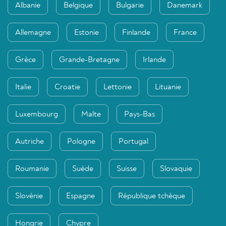
Albanie
Belgique
Bulgarie
Danemark
Allemagne
Estonie
Finlande
France
Grèce
Grande-Bretagne
Irlande
Italie
Croatie
Lettonie
Lituanie
Luxembourg
Malte
Pays-Bas
Autriche
Pologne
Portugal
Roumanie
Suède
Suisse
Slovaquie
Slovénie
Espagne
République tchèque
Hongrie
Chypre