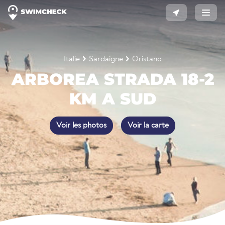
Italie
Sardaigne
Oristano
ARBOREA STRADA 18-2
KM A SUD
Voir les photos
Voir la carte