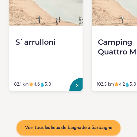
S`arrulloni
Camping
Quattro M
82.1 km
4.6
5.0
102.5 km
4.2
5.0
Voir tous les lieux de baignade à Sardaigne