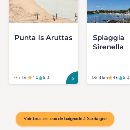
Punta Is Aruttas
Spiaggia
Sirenella
27.7 km
4.0
5.0
125.3 km
4.6
5.0
Voir tous les lieux de baignade à Sardaigne