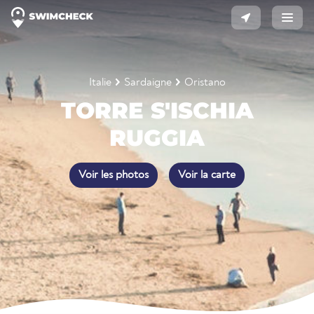
Italie
Sardaigne
Oristano
TORRE S'ISCHIA
RUGGIA
Voir les photos
Voir la carte