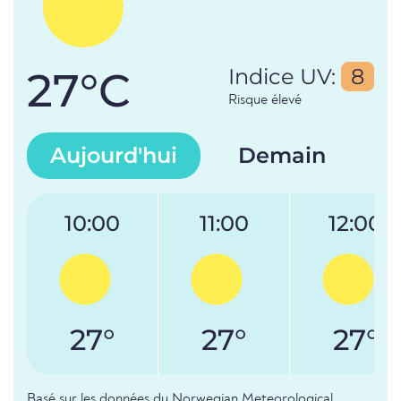
27°C
Indice UV:
8
Risque élevé
Aujourd'hui
Demain
10:00
11:00
12:00
27°
27°
27°
Basé sur les données du Norwegian Meteorological