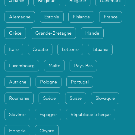
Albanie
Belgique
Bulgarie
Danemark
Allemagne
Estonie
Finlande
France
Grèce
Grande-Bretagne
Irlande
Italie
Croatie
Lettonie
Lituanie
Luxembourg
Malte
Pays-Bas
Autriche
Pologne
Portugal
Roumanie
Suède
Suisse
Slovaquie
Slovénie
Espagne
République tchèque
Hongrie
Chypre