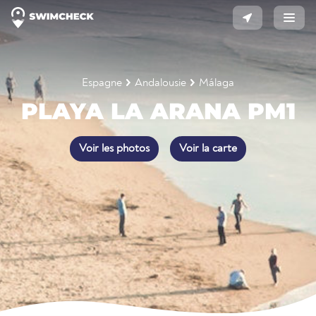
Espagne
Andalousie
Málaga
PLAYA LA ARANA PM1
Voir les photos
Voir la carte