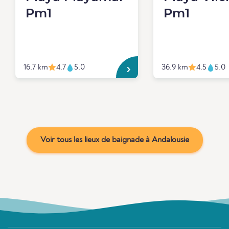
Pm1
Pm1
16.7 km
4.7
5.0
36.9 km
4.5
5.0
Voir tous les lieux de baignade à Andalousie