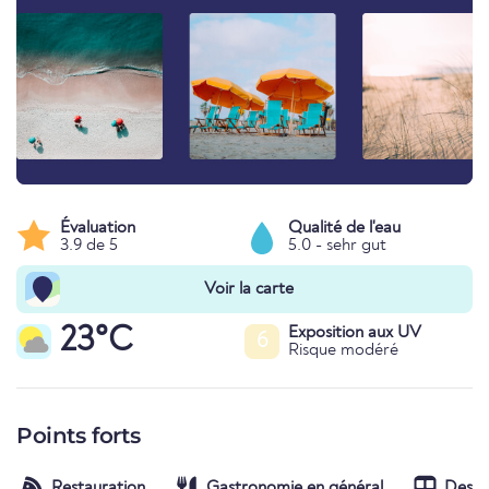
Évaluation
Qualité de l'eau
3.9 de 5
5.0 - sehr gut
Voir la carte
23°C
Exposition aux UV
6
Risque modéré
Points forts
Restauration
Gastronomie en général
Desser