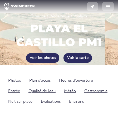
Espagne
Andalousie
Málaga
PLAYA EL
CASTILLO PM1
Voir les photos
Voir la carte
Photos
Plan d'accès
Heures d'ouverture
Entrée
Qualité de l'eau
Météo
Gastronomie
Nuit sur place
Évaluations
Environs