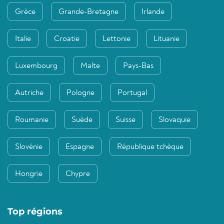
Grèce
Grande-Bretagne
Irlande
Italie
Croatie
Lettonie
Lituanie
Luxembourg
Malte
Pays-Bas
Autriche
Pologne
Portugal
Roumanie
Suède
Suisse
Slovaquie
Slovénie
Espagne
République tchèque
Hongrie
Chypre
Top régions