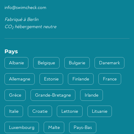
info@swimcheck.com
Fabriqué à Berlin
CO
hébergement neutre
2
Pays
Albanie
Belgique
Bulgarie
Danemark
Allemagne
Estonie
Finlande
France
Grèce
Grande-Bretagne
Irlande
Italie
Croatie
Lettonie
Lituanie
Luxembourg
Malte
Pays-Bas