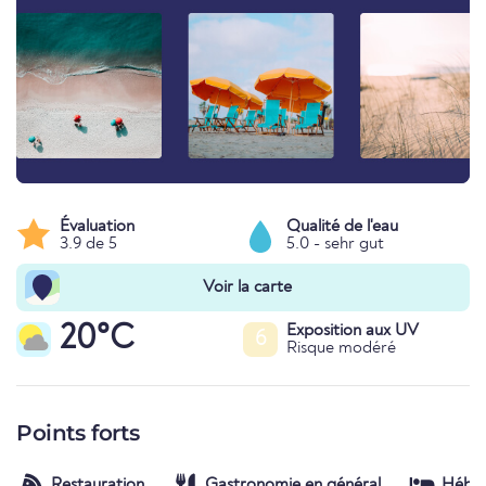
Évaluation
Qualité de l'eau
3.9 de 5
5.0 - sehr gut
Voir la carte
20°C
Exposition aux UV
6
Risque modéré
Points forts
Restauration
Gastronomie en général
Hébe