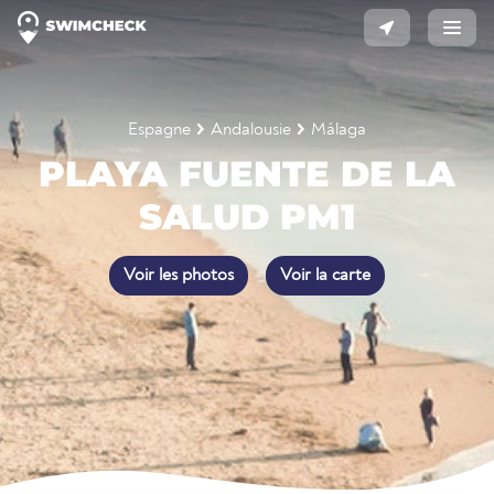
Espagne
Andalousie
Málaga
PLAYA FUENTE DE LA
SALUD PM1
Voir les photos
Voir la carte