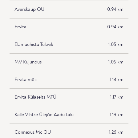
Averskaup OÜ
0.94 km
Ervita
0.94 km
Elamuühistu Tulevik
1.05 km
MV Kujundus
1.05 km
Ervita mõis
1.14 km
Ervita Külaselts MTÜ
1.17 km
Kalle Vihtre Ülejõe Aadu talu
1.19 km
Connexus Mc OÜ
1.26 km