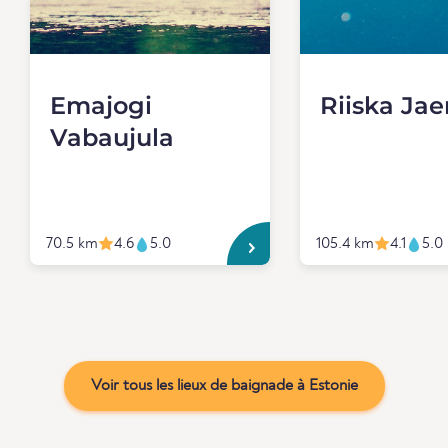
Emajogi
Riiska Jae
Vabaujula
70.5 km
4.6
5.0
105.4 km
4.1
5.0
Voir tous les lieux de baignade à Estonie