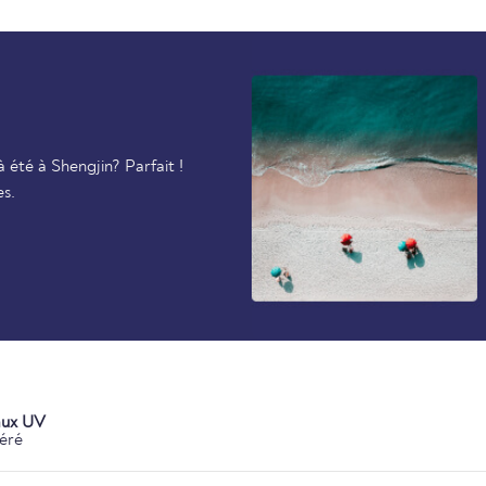
été à Shengjin? Parfait !
es.
aux UV
éré