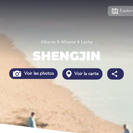
Explor
Albanie
Albanie
Lezha
SHENGJIN
Voir les photos
Voir la carte